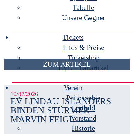
Tabelle
Unsere Gegner
Tickets
Infos & Preise
Ticketshop
ZUM ARTIKEL
EVL – Fanartikel
Verein
10/07/2026
Philosophie
EV LINDAU ISLANDERS
Leitbild
BINDEN STÜRMER
MARVIN FEIGL
Vorstand
Historie