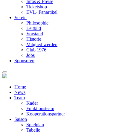
Infos & Preise
Ticketshop
EVL- Fanartikel
Verein
Philosophie
Leitbild
Vorstand
Historie
Mitglied werden
Club 1976
Jobs
Sponsoren
Home
News
Team
Kader
Funktionsteam
Kooperationspartner
Saison
Spielplan
Tabelle