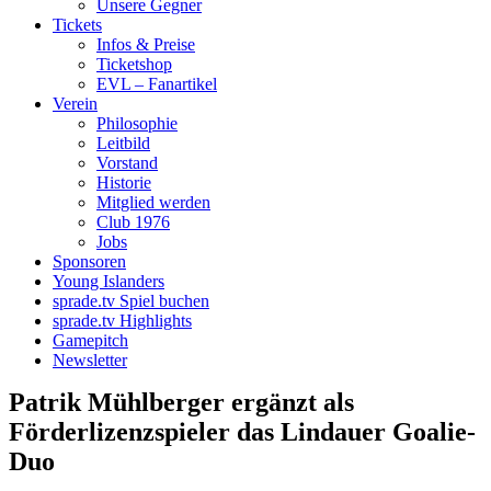
Unsere Gegner
Tickets
Infos & Preise
Ticketshop
EVL – Fanartikel
Verein
Philosophie
Leitbild
Vorstand
Historie
Mitglied werden
Club 1976
Jobs
Sponsoren
Young Islanders
sprade.tv Spiel buchen
sprade.tv Highlights
Gamepitch
Newsletter
Patrik Mühlberger ergänzt als
Förderlizenzspieler das Lindauer Goalie-
Duo