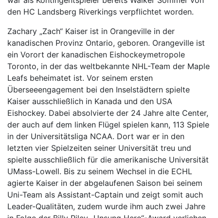
den HC Landsberg Riverkings verpflichtet worden.
Zachary „Zach“ Kaiser ist in Orangeville in der
kanadischen Provinz Ontario, geboren. Orangeville ist
ein Vorort der kanadischen Eishockeymetropole
Toronto, in der das weltbekannte NHL-Team der Maple
Leafs beheimatet ist. Vor seinem ersten
Überseeengagement bei den Inselstädtern spielte
Kaiser ausschließlich in Kanada und den USA
Eishockey. Dabei absolvierte der 24 Jahre alte Center,
der auch auf dem linken Flügel spielen kann, 113 Spiele
in der Universitätsliga NCAA. Dort war er in den
letzten vier Spielzeiten seiner Universität treu und
spielte ausschließlich für die amerikanische Universität
UMass-Lowell. Bis zu seinem Wechsel in die ECHL
agierte Kaiser in der abgelaufenen Saison bei seinem
Uni-Team als Assistant-Captain und zeigt somit auch
Leader-Qualitäten, zudem wurde ihm auch zwei Jahre
in Folge der Billy Riley „Unsung Hero“-Award verliehen,