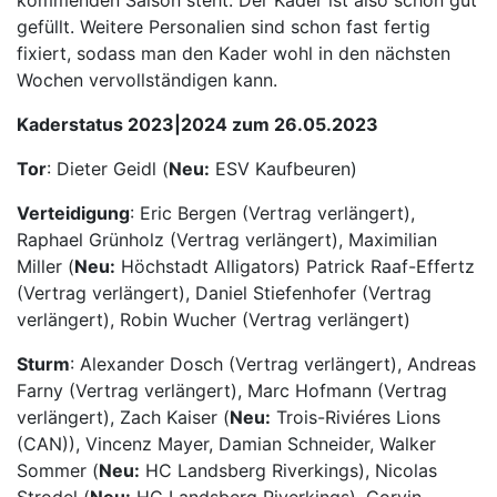
gefüllt. Weitere Personalien sind schon fast fertig
fixiert, sodass man den Kader wohl in den nächsten
Wochen vervollständigen kann.
Kaderstatus 2023|2024 zum 26.05.2023
Tor
: Dieter Geidl (
Neu:
ESV Kaufbeuren)
Verteidigung
: Eric Bergen (Vertrag verlängert),
Raphael Grünholz (Vertrag verlängert), Maximilian
Miller (
Neu:
Höchstadt Alligators) Patrick Raaf-Effertz
(Vertrag verlängert), Daniel Stiefenhofer (Vertrag
verlängert), Robin Wucher (Vertrag verlängert)
Sturm
: Alexander Dosch (Vertrag verlängert), Andreas
Farny (Vertrag verlängert), Marc Hofmann (Vertrag
verlängert), Zach Kaiser (
Neu:
Trois-Riviéres Lions
(CAN)), Vincenz Mayer, Damian Schneider, Walker
Sommer (
Neu:
HC Landsberg Riverkings), Nicolas
Strodel (
Neu:
HC Landsberg Riverkings), Corvin