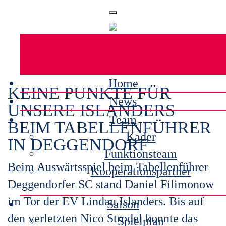
Home
KEINE PUNKTE FÜR
News
UNSERE ISLANDERS
Team
BEIM TABELLENFÜHRER
Kader
IN DEGGENDORF
Funktionsteam
Beim Auswärtsspiel beim Tabellenführer
Kooperationspartner
Deggendorfer SC stand Daniel Filimonow
im Tor der EV Lindau Islanders. Bis auf
Saison
den verletzten Nico Strodel konnte das
Spielplan