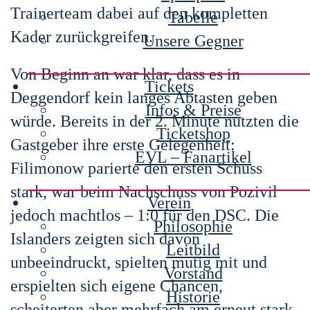
Trainerteam dabei auf den kompletten
Tabelle
Kader zurückgreifen.
Unsere Gegner
Von Beginn an war klar, dass es in
Tickets
Deggendorf kein langes Abtasten geben
Infos & Preise
würde. Bereits in der 2. Minute nutzten die
Ticketshop
Gastgeber ihre erste Gelegenheit:
EVL – Fanartikel
Filimonow parierte den ersten Schuss
stark, war beim Nachschuss von Pozivil
Verein
jedoch machtlos – 1:0 für den DSC. Die
Philosophie
Islanders zeigten sich davon
Leitbild
unbeeindruckt, spielten mutig mit und
Vorstand
erspielten sich eigene Chancen,
Historie
scheiterten aber mehrfach am erneut stark