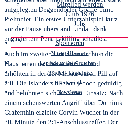
Mitglied werden
aufgelegten Deggendorfer Goalie Timo
Club 1976
Pielmeier. Ein erstes Unterzahlspiel kurz
Jobs
vor der Pause überstand Lindau dank
engagiertem Penaltykilling schadlos.
Sponsoren
Young Islanders
Auch im zweiten Drittel erwischten die
sprade.tv Spiel buchen
Hausherren den besseren Start und
sprade.tv Highlights
erhöhten in der 23. Minute durch Pill auf
Gamepitch
2:0. Die Islanders blieben jedoch geduldig
Newsletter
und belohnten sich für ihren Einsatz: Nach
einem sehenswerten Angriff über Dominik
Grafenthin erzielte Corvin Wucher in der
30. Minute den 2:1-Anschlusstreffer. Der