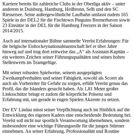
Karriere bereits für zahlreiche Clubs in der Oberliga aktiv – unter
anderem in Duisburg, Hamburg, Heilbronn, Selb und den SC
Riessersee. Seine außergewöhnliche Laufbahn umfasst zudem 165
Spiele in der DEL2 für die Fischtown Pinguins Bremerhaven sowie
23 Einsätze in der DEL für die Hamburg Freezers in der Saison
2014/2015.
Auch auf internationaler Bühne sammelte Verelst Erfahrungen: Für
die belgische Eishockeynationalmannschaft lief er über Jahre
hinweg auf und trug dort zeitweise das „A“ als Assistant-Kapitän –
ein weiteres Zeichen seiner Führungsqualitäten und seines hohen
Stellenwerts im Teamgefüge.
Mit seiner robusten Spielweise, seinem ausgeprägten
Zweikampfverhalten und seiner Fähigkeit, sowohl als Scorer als
auch als Vorbereiter für Gefahr zu sorgen, erfüllt Verelst genau das
Profil, das die Islanders gesucht haben. Als 1,81 Meter großer
Linksschütze bringt er zudem die körperliche Präsenz und
Erfahrung mit, um gerade in engen Spielen Akzente zu setzen.
Der EV Lindau misst seiner Verpflichtung auch im Hinblick auf die
Entwicklung des eigenen Kaders eine entscheidende Bedeutung bei.
Verelst soll nicht nur sportlich Verantwortung übernehmen, sondern
insbesondere eine wichtige Führungsrolle für die jungen Stürmer
einnehmen. An seiner Erfahrung, Professionalität und Routine