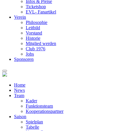
Infos & Preise
Ticketshop
EVL- Fanartikel
Verein
Philosophie
Leitbild
Vorstand
Historie
Mitglied werden
Club 1976
Jobs
Sponsoren
Home
News
Team
Kader
Funktionsteam
Kooperationspartner
Saison
Spielplan
Tabelle