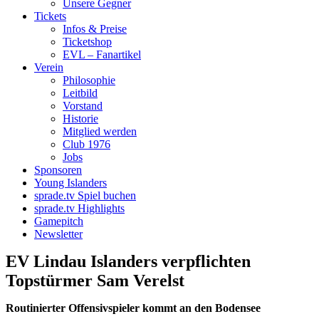
Unsere Gegner
Tickets
Infos & Preise
Ticketshop
EVL – Fanartikel
Verein
Philosophie
Leitbild
Vorstand
Historie
Mitglied werden
Club 1976
Jobs
Sponsoren
Young Islanders
sprade.tv Spiel buchen
sprade.tv Highlights
Gamepitch
Newsletter
EV Lindau Islanders verpflichten
Topstürmer Sam Verelst
Routinierter Offensivspieler kommt an den Bodensee