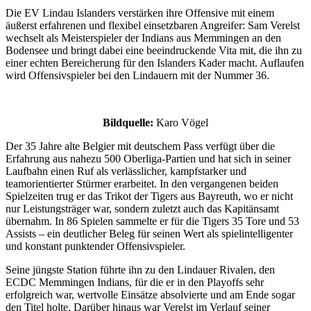
Die EV Lindau Islanders verstärken ihre Offensive mit einem
äußerst erfahrenen und flexibel einsetzbaren Angreifer: Sam Verelst
wechselt als Meisterspieler der Indians aus Memmingen an den
Bodensee und bringt dabei eine beeindruckende Vita mit, die ihn zu
einer echten Bereicherung für den Islanders Kader macht. Auflaufen
wird Offensivspieler bei den Lindauern mit der Nummer 36.
Bildquelle:
Karo Vögel
Der 35 Jahre alte Belgier mit deutschem Pass verfügt über die
Erfahrung aus nahezu 500 Oberliga-Partien und hat sich in seiner
Laufbahn einen Ruf als verlässlicher, kampfstarker und
teamorientierter Stürmer erarbeitet. In den vergangenen beiden
Spielzeiten trug er das Trikot der Tigers aus Bayreuth, wo er nicht
nur Leistungsträger war, sondern zuletzt auch das Kapitänsamt
übernahm. In 86 Spielen sammelte er für die Tigers 35 Tore und 53
Assists – ein deutlicher Beleg für seinen Wert als spielintelligenter
und konstant punktender Offensivspieler.
Seine jüngste Station führte ihn zu den Lindauer Rivalen, den
ECDC Memmingen Indians, für die er in den Playoffs sehr
erfolgreich war, wertvolle Einsätze absolvierte und am Ende sogar
den Titel holte. Darüber hinaus war Verelst im Verlauf seiner