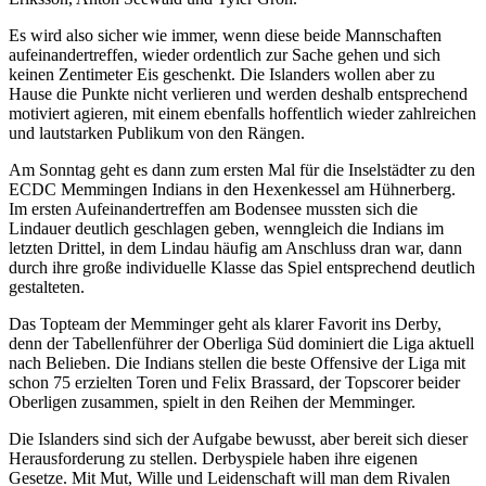
Es wird also sicher wie immer, wenn diese beide Mannschaften
aufeinandertreffen, wieder ordentlich zur Sache gehen und sich
keinen Zentimeter Eis geschenkt. Die Islanders wollen aber zu
Hause die Punkte nicht verlieren und werden deshalb entsprechend
motiviert agieren, mit einem ebenfalls hoffentlich wieder zahlreichen
und lautstarken Publikum von den Rängen.
Am Sonntag geht es dann zum ersten Mal für die Inselstädter zu den
ECDC Memmingen Indians in den Hexenkessel am Hühnerberg.
Im ersten Aufeinandertreffen am Bodensee mussten sich die
Lindauer deutlich geschlagen geben, wenngleich die Indians im
letzten Drittel, in dem Lindau häufig am Anschluss dran war, dann
durch ihre große individuelle Klasse das Spiel entsprechend deutlich
gestalteten.
Das Topteam der Memminger geht als klarer Favorit ins Derby,
denn der Tabellenführer der Oberliga Süd dominiert die Liga aktuell
nach Belieben. Die Indians stellen die beste Offensive der Liga mit
schon 75 erzielten Toren und Felix Brassard, der Topscorer beider
Oberligen zusammen, spielt in den Reihen der Memminger.
Die Islanders sind sich der Aufgabe bewusst, aber bereit sich dieser
Herausforderung zu stellen. Derbyspiele haben ihre eigenen
Gesetze. Mit Mut, Wille und Leidenschaft will man dem Rivalen