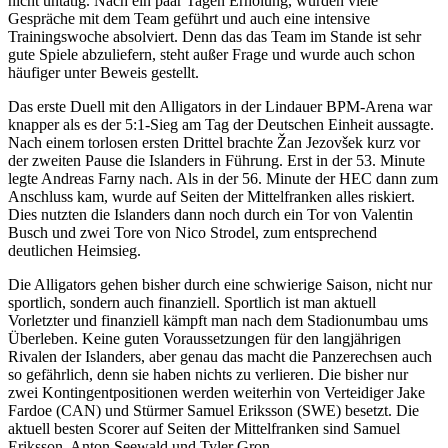
nicht untätig. Nach ein paar Tagen Erholung, wurden viele
Gespräche mit dem Team geführt und auch eine intensive
Trainingswoche absolviert. Denn das das Team im Stande ist sehr
gute Spiele abzuliefern, steht außer Frage und wurde auch schon
häufiger unter Beweis gestellt.
Das erste Duell mit den Alligators in der Lindauer BPM-Arena war
knapper als es der 5:1-Sieg am Tag der Deutschen Einheit aussagte.
Nach einem torlosen ersten Drittel brachte Žan Jezovšek kurz vor
der zweiten Pause die Islanders in Führung. Erst in der 53. Minute
legte Andreas Farny nach. Als in der 56. Minute der HEC dann zum
Anschluss kam, wurde auf Seiten der Mittelfranken alles riskiert.
Dies nutzten die Islanders dann noch durch ein Tor von Valentin
Busch und zwei Tore von Nico Strodel, zum entsprechend
deutlichen Heimsieg.
Die Alligators gehen bisher durch eine schwierige Saison, nicht nur
sportlich, sondern auch finanziell. Sportlich ist man aktuell
Vorletzter und finanziell kämpft man nach dem Stadionumbau ums
Überleben. Keine guten Voraussetzungen für den langjährigen
Rivalen der Islanders, aber genau das macht die Panzerechsen auch
so gefährlich, denn sie haben nichts zu verlieren. Die bisher nur
zwei Kontingentpositionen werden weiterhin von Verteidiger Jake
Fardoe (CAN) und Stürmer Samuel Eriksson (SWE) besetzt. Die
aktuell besten Scorer auf Seiten der Mittelfranken sind Samuel
Eriksson, Anton Seewald und Tyler Gron.