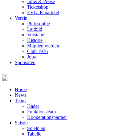
Infos & Preise
Ticketshop
EVL- Fanartikel
Verein
Philosophie
Leitbild
Vorstand
Historie
Mitglied werden
Club 1976
Jobs
Sponsoren
Home
News
Team
Kader
Funktionsteam
Kooperationspartner
Saison
Spielplan
Tabelle