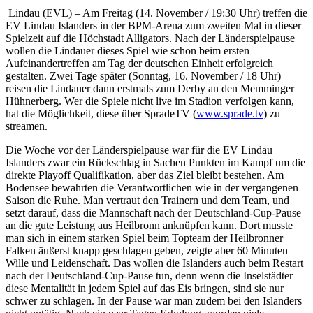
Lindau (EVL) – Am Freitag (14. November / 19:30 Uhr) treffen die
EV Lindau Islanders in der BPM-Arena zum zweiten Mal in dieser
Spielzeit auf die Höchstadt Alligators. Nach der Länderspielpause
wollen die Lindauer dieses Spiel wie schon beim ersten
Aufeinandertreffen am Tag der deutschen Einheit erfolgreich
gestalten. Zwei Tage später (Sonntag, 16. November / 18 Uhr)
reisen die Lindauer dann erstmals zum Derby an den Memminger
Hühnerberg. Wer die Spiele nicht live im Stadion verfolgen kann,
hat die Möglichkeit, diese über SpradeTV (
www.sprade.tv
) zu
streamen.
Die Woche vor der Länderspielpause war für die EV Lindau
Islanders zwar ein Rückschlag in Sachen Punkten im Kampf um die
direkte Playoff Qualifikation, aber das Ziel bleibt bestehen. Am
Bodensee bewahrten die Verantwortlichen wie in der vergangenen
Saison die Ruhe. Man vertraut den Trainern und dem Team, und
setzt darauf, dass die Mannschaft nach der Deutschland-Cup-Pause
an die gute Leistung aus Heilbronn anknüpfen kann. Dort musste
man sich in einem starken Spiel beim Topteam der Heilbronner
Falken äußerst knapp geschlagen geben, zeigte aber 60 Minuten
Wille und Leidenschaft. Das wollen die Islanders auch beim Restart
nach der Deutschland-Cup-Pause tun, denn wenn die Inselstädter
diese Mentalität in jedem Spiel auf das Eis bringen, sind sie nur
schwer zu schlagen. In der Pause war man zudem bei den Islanders