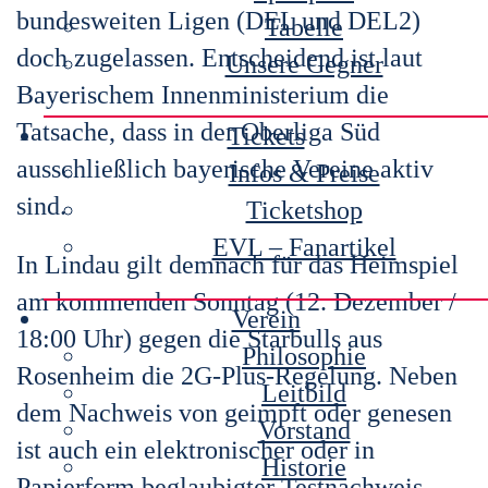
bundesweiten Ligen (DEL und DEL2)
Tabelle
doch zugelassen. Entscheidend ist laut
Unsere Gegner
Bayerischem Innenministerium die
Tatsache, dass in der Oberliga Süd
Tickets
ausschließlich bayerische Vereine aktiv
Infos & Preise
sind.
Ticketshop
EVL – Fanartikel
In Lindau gilt demnach für das Heimspiel
am kommenden Sonntag (12. Dezember /
Verein
18:00 Uhr) gegen die Starbulls aus
Philosophie
Rosenheim die 2G-Plus-Regelung. Neben
Leitbild
dem Nachweis von geimpft oder genesen
Vorstand
ist auch ein elektronischer oder in
Historie
Papierform beglaubigter Testnachweis