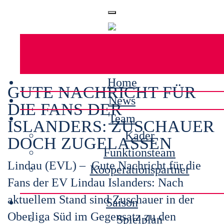
Home
GUTE NACHRICHT FÜR
News
DIE FANS DER
Team
ISLANDERS: ZUSCHAUER
Kader
DOCH ZUGELASSEN
Funktionsteam
Lindau (EVL) – Gute Nachricht für die
Kooperationspartner
Fans der EV Lindau Islanders: Nach
aktuellem Stand sind Zuschauer in der
Saison
Oberliga Süd im Gegensatz zu den
Spielplan