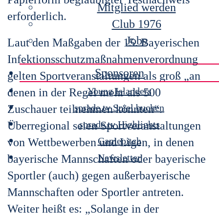
Mitglied werden
erforderlich.
Club 1976
Jobs
Laut den Maßgaben der 15. Bayerischen
Infektionsschutzmaßnahmenverordnung
Sponsoren
gelten Sportveranstaltungen als groß „an
Young Islanders
denen in der Regel mehr als 500
sprade.tv Spiel buchen
Zuschauer teilnehmen könnten“.
sprade.tv Highlights
Überregional seien Sportveranstaltungen
Gamepitch
von Wettbewerben und Ligen, in denen
Newsletter
bayerische Mannschaften oder bayerische
Sportler (auch) gegen außerbayerische
Mannschaften oder Sportler antreten.
Weiter heißt es: „Solange in der