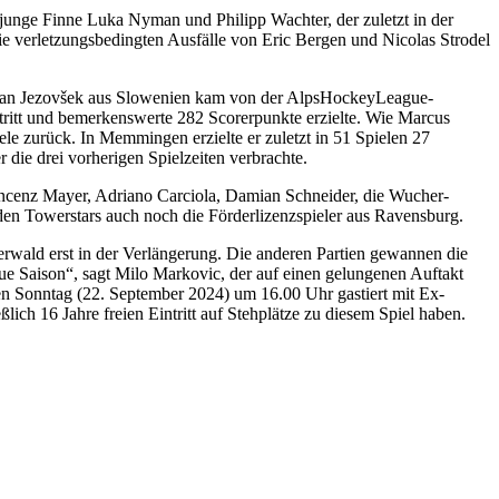
junge Finne Luka Nyman und Philipp Wachter, der zuletzt in der
e verletzungsbedingten Ausfälle von Eric Bergen und Nicolas Strodel
ler Žan Jezovšek aus Slowenien kam von der AlpsHockeyLeague-
stritt und bemerkenswerte 282 Scorerpunkte erzielte. Wie Marcus
e zurück. In Memmingen erzielte er zuletzt in 51 Spielen 27
ie drei vorherigen Spielzeiten verbrachte.
incenz Mayer, Adriano Carciola, Damian Schneider, die Wucher-
en Towerstars auch noch die Förderlizenzspieler aus Ravensburg.
erwald erst in der Verlängerung. Die anderen Partien gewannen die
neue Saison“, sagt Milo Markovic, der auf einen gelungenen Auftakt
n Sonntag (22. September 2024) um 16.00 Uhr gastiert mit Ex-
lich 16 Jahre freien Eintritt auf Stehplätze zu diesem Spiel haben.