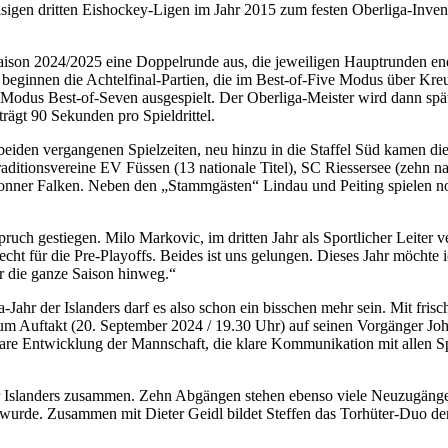
sigen dritten Eishockey-Ligen im Jahr 2015 zum festen Oberliga-Invent
Saison 2024/2025 eine Doppelrunde aus, die jeweiligen Hauptrunden en
5 beginnen die Achtelfinal-Partien, die im Best-of-Five Modus über K
 Modus Best-of-Seven ausgespielt. Der Oberliga-Meister wird dann spät
rägt 90 Sekunden pro Spieldrittel.
eiden vergangenen Spielzeiten, neu hinzu in die Staffel Süd kamen die 
aditionsvereine EV Füssen (13 nationale Titel), SC Riessersee (zehn na
lbronner Falken. Neben den „Stammgästen“ Lindau und Peiting spiel
ruch gestiegen. Milo Markovic, im dritten Jahr als Sportlicher Leiter v
cht für die Pre-Playoffs. Beides ist uns gelungen. Dieses Jahr möchte i
 die ganze Saison hinweg.“
Jahr der Islanders darf es also schon ein bisschen mehr sein. Mit fris
um Auftakt (20. September 2024 / 19.30 Uhr) auf seinen Vorgänger John
are Entwicklung der Mannschaft, die klare Kommunikation mit allen Spi
r Islanders zusammen. Zehn Abgängen stehen ebenso viele Neuzugänge
t wurde. Zusammen mit Dieter Geidl bildet Steffen das Torhüter-Duo der 