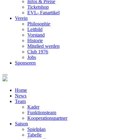
Infos & Preise
Ticketshop
EVL- Fanartikel
Verein
Philosophie
Leitbild
Vorstand
Historie
Mitglied werden
Club 1976
Jobs
Sponsoren
Home
News
Team
Kader
Funktionsteam
Kooperationspartner
Saison
Spielplan
Tabelle