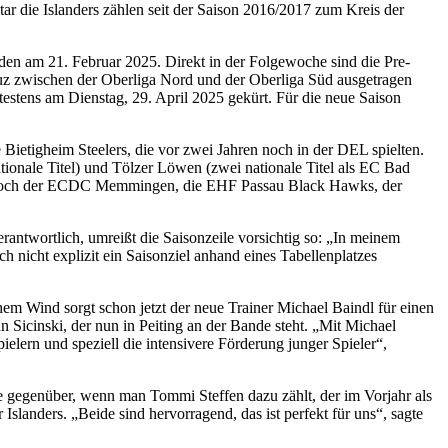
ar die Islanders zählen seit der Saison 2016/2017 zum Kreis der
den am 21. Februar 2025. Direkt in der Folgewoche sind die Pre-
reuz zwischen der Oberliga Nord und der Oberliga Süd ausgetragen
estens am Dienstag, 29. April 2025 gekürt. Für die neue Saison
Bietigheim Steelers, die vor zwei Jahren noch in der DEL spielten.
tionale Titel) und Tölzer Löwen (zwei nationale Titel als EC Bad
en noch der ECDC Memmingen, die EHF Passau Black Hawks, der
erantwortlich, umreißt die Saisonzeile vorsichtig so: „In meinem
ch nicht explizit ein Saisonziel anhand eines Tabellenplatzes
chem Wind sorgt schon jetzt der neue Trainer Michael Baindl für einen
 Sicinski, der nun in Peiting an der Bande steht. „Mit Michael
elern und speziell die intensivere Förderung junger Spieler“,
 gegenüber, wenn man Tommi Steffen dazu zählt, der im Vorjahr als
Islanders. „Beide sind hervorragend, das ist perfekt für uns“, sagte