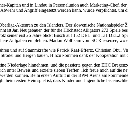
ther-Kapitän und in Lindau in Personalunion auch Marketing-Chef, der 
 Abwehr und Angriff eingesetzt werden kann, wurde verpflichtet, um di
ten Oberliga-Akteuren zu den Islanders. Der slowenische Nationalspie
t ist Jari Neugebauer, der für die Höchstadt Alligators 273 Spiele be
z seiner erst 26 Jahre blickt Busch auf 152 DEL- und 131 DEL2-Spiel
öhere Aufgaben empfehlen. Marlon Wolf kam vom SC Riessersee, wo er d
hren und auf Stammkräfte wie Patrick Raaf-Effertz, Christian Obu, V
n Strodel und Bergen bauen. Hinzu kommen dank der Kooperation mit d
ur eine Niederlage hinnehmen, und die passierte gegen den EHC Bregenz
eich unter Beweis und erzielte sieben Treffer. „Ich freue mich auf die 
ert werden können. Beim ersten Auftritt in der BPM-Arena am kommende
t beim ersten Heimspiel ist, dass Kinder und Jugendliche bis einschließ