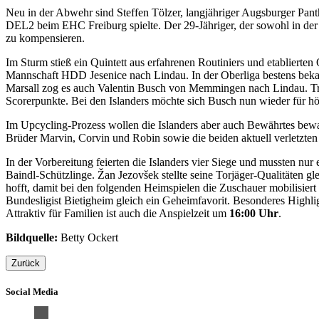
Neu in der Abwehr sind Steffen Tölzer, langjähriger Augsburger Pan
DEL2 beim EHC Freiburg spielte. Der 29-Jähriger, der sowohl in der
zu kompensieren.
Im Sturm stieß ein Quintett aus erfahrenen Routiniers und etablier
Mannschaft HDD Jesenice nach Lindau. In der Oberliga bestens bekann
Marsall zog es auch Valentin Busch von Memmingen nach Lindau. Trot
Scorerpunkte. Bei den Islanders möchte sich Busch nun wieder für h
Im Upcycling-Prozess wollen die Islanders aber auch Bewährtes bewa
Brüder Marvin, Corvin und Robin sowie die beiden aktuell verletzte
In der Vorbereitung feierten die Islanders vier Siege und mussten n
Baindl-Schützlinge. Žan Jezovšek stellte seine Torjäger-Qualitäten gl
hofft, damit bei den folgenden Heimspielen die Zuschauer mobilisi
Bundesligist Bietigheim gleich ein Geheimfavorit. Besonderes Highligh
Attraktiv für Familien ist auch die Anspielzeit um
16:00 Uhr
.
Bildquelle:
Betty Ockert
Zurück
Social Media