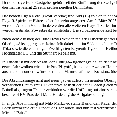
Der oberbayerische Gastgeber gehört seit der Einführung der zweiglei
diesmal insgesamt 25 semi-professionellen Drittligisten.
Die beiden Ligen Nord (zwölf Vereine) und Süd (13) spielen in der 
Playoff-Spiele der Plätze sieben bis zehn angesetzt. Am 2. März 202
werden. Ab dem Viertelfinale werden alle weiteren Playoff-Serien im
werden erstmalig Powerbreaks eingeführt. Die zu pausierende Zeit bet
Nach dem Aufstieg der Blue Devils Weiden fehlt der Überflieger der b
Oberliga-Absteiger gab es keine. Mit dabei sind im Süden noch die Tr
Tölz) sowie die ehemaligen Zweitligisten Bayreuth Tigers und Hei
Höchstadter EC und die Stuttgart Rebels mit.
In Lindau ist mit der Anzahl der Drittliga-Zugehörigkeit auch der Ansp
ersten Jahr wollten wir in die Pre- Playoffs, in meinem zweiten Heimre
ausmachen, sondern wünsche mir als Mannschaft mehr Konstanz über
Die Abschlussränge acht und neun gab es zuletzt, im neunten Oberliga-
verhaltenen Optimismus. Pikanterweise trifft der neue Coach gleich z
Baindl als jungem Trainer verbinden wir die Hoffnung auf eine sichtb
beschreibt EV-Präsident Marc Hindelang die Aufgabestellung.
In enger Abstimmung mit Milo Markovic stellte Baindl den Kader de
Förderlizenzspieler in Lindau das Tor hütete und nun fest verpflichte
Michael Baindl.