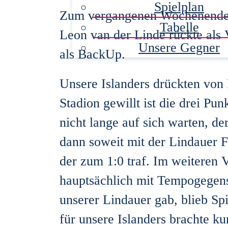
Spielplan
Zum vergangenen Wochenende g
Tabelle
Leon van der Linde rückte als 
Unsere Gegner
als BackUp.
Unsere Islanders drückten von
Stadion gewillt ist die drei Pu
nicht lange auf sich warten, de
dann soweit mit der Lindauer 
der zum 1:0 traf. Im weiteren V
hauptsächlich mit Tempogegenst
unserer Lindauer gab, blieb Sp
für unsere Islanders brachte ku