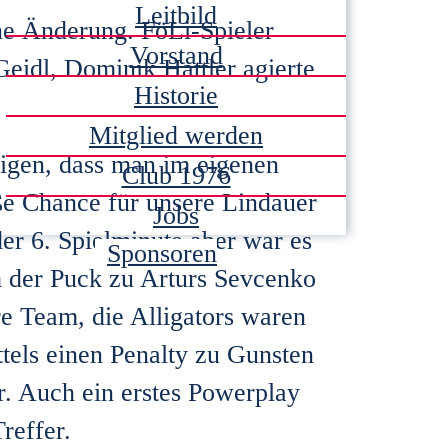
Leitbild
e Änderung. FöLi-Spieler
Vorstand
Geidl, Dominik Hattler agierte
Historie
Mitglied werden
eigen, dass man im eigenen
Club 1976
roße Chance für unsere Lindauer
Jobs
der 6. Spielminute aber war es
Sponsoren
 der Puck zu Arturs Sevcenko
re Team, die Alligators waren
ttels einen Penalty zu Gunsten
r. Auch ein erstes Powerplay
reffer.