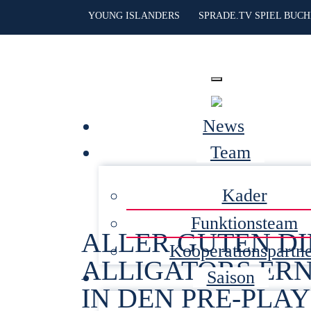
YOUNG ISLANDERS
SPRADE.TV SPIEL BUC
News
Team
Kader
Funktionsteam
ALLER GUTEN DI
Kooperationspartn
ALLIGATORS ERN
Saison
IN DEN PRE-PLA