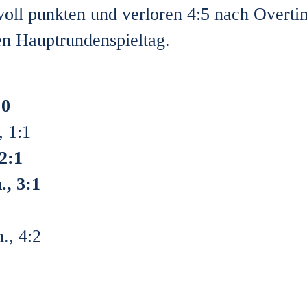
voll punkten und verloren 4:5 nach Overt
ten Hauptrundenspieltag.
:0
 1:1
2:1
., 3:1
, 4:2