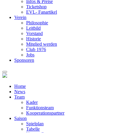
Infos & Preise
Ticketshop
EVL- Fanartikel
Verein
Philosophie
Leitbild
Vorstand
Historie
Mitglied werden
Club 1976
Jobs
Sponsoren
Home
News
Team
Kader
Funktionsteam
Kooperationspartner
Saison
Spielplan
Tabelle