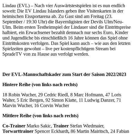
Lindau (EVL) – Nach vier Auswärtstestspielen ist es nun endlich
soweit: Die EV Lindau Islanders geben ihre Visitenkarten in der
heimischen Eissportarena ab. Zu Gast sind am Freitag (23.
September / 19:30 Uhr) die Bayernligisten der Devils Ulm/Neu-
Ulm. Beim ersten Testheimspiel der Lindauer sind die Eintrittspreise
halbiert, ein Erwachsener bezahlt demnach nur sechs Euro, Kinder
und Jugendliche bis einschließlich 16 Jahre können das Spiel ohne
Eintrittskosten verfolgen. Das Spiel kann auch – wie aus den letzten
Spielzeiten gewohnt – live per kostenpflichtigem Stream bei
SpradeTV von zu Hause aus verfolgt werden.
Der EVL-Mannschaftskader zum Start der Saison 2022/2023
Hintere Reihe (von links nach rechts)
18 Robin Wucher, 29 Cedric Riedl, 8 Marc Hofmann, 47 Loris
Walter, 5 Eric Bergen, 92 Simon Klatte, 11 Ludwig Danzer, 71
Marvin Wucher, 16 Corvin Wucher
Mittlere Reihe (von links nach rechts)
Co-Trainer
Marko Sakic,
Trainer
Stefan Wiedmaier,
Torwarttrainer
Spencer Eckhardt
,
86 Martin Mairitsch, 24 Fabian