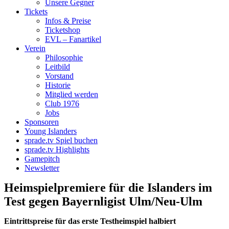
Unsere Gegner
Tickets
Infos & Preise
Ticketshop
EVL – Fanartikel
Verein
Philosophie
Leitbild
Vorstand
Historie
Mitglied werden
Club 1976
Jobs
Sponsoren
Young Islanders
sprade.tv Spiel buchen
sprade.tv Highlights
Gamepitch
Newsletter
Heimspielpremiere für die Islanders im
Test gegen Bayernligist Ulm/Neu-Ulm
Eintrittspreise für das erste Testheimspiel halbiert