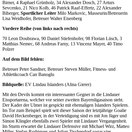
Birner, 4 Raphael Grünholz, 34 Alexander Dosch, 27 Arturs
Sevcenko, 21 Nico Kolb, 46 Patrick Raaf-Effertz, 22 Alexander
Biberger,
Sportlicher Leiter
Milo Markovic, Masseurin/Betreuerin
Lisa Weidhofer, Betreuer Walter Eisenberg
Vordere Reihe (von links nach rechts)
70 Leon Doubrawa, 90 Daniel Stiefenhofer, 98 Florian Lüsch, 3
Matthias Nemec, 68 Andreas Farny, 13 Vincenz Mayer, 40 Timo
Polzer
Auf dem Bild fehlen:
Betreuer Peter Sandner, Betreuer Steven Müller, Fitness- und
Athletikcoach Can Banoglu
Bildquelle:
EV Lindau Islanders (Alina Gierer)
Mit den Devils kommt ein interessanter Gegner in die Lindauer
Eissportarena, welcher vor seiner zweiten Bayernligasaison steht.
Der Kader der Ulmer ist gespickt mit ehemaligen Islanders Spielern.
Im Tor zum Beispiel spielt seit dieser Saison der letztjährige Goalie
David Heckenberger, in der Verteidigung sind es mit Jon Jäger und
Simon Klingler ebenfalls zwei Spieler mit Lindauer Vergangenheit.
Im Sturm erwartet die Lindauer Defensive mit Michael Wirz, Matteo
Miller, Stefan Rodrigues und Julian Tischendorf sogar vier