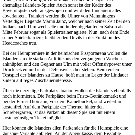
ehemalige Islanders-Spieler. Auch sonst ist der Kader des
Bayernligisten sehr ausgewogen und wird den Lindauern alles
abverlangen. Trainiert werden die Ulmer von Memmingens
Verteidiger-Legende Martin Jainz, welcher nach seiner Zeit bei den
Indians nach Ulm wechselte und in der abgelaufenen Saison ab
Mitte Februar sogar als Spielertrainer agierte. Nun, nach dem Ende
seiner Spielerkarriere, bleibt er den Devils in der Funktion des
Headcoaches treu.
Bei der Heimpremiere in der heimischen Eissportarena wollen die
Islanders an die starken Auftritte aus den vergangenen Wochen
anknüpfen und den Gegner aus Ulm mit voller Offensivpower unter
Druck setzen und in der Defensive sicher stehen. Beim ersten
Testspiel der Islanders zu Hause, hofft man im Lager der Lindauer
zudem auf reges Zuschauerinteresse.
Über die derzeitige Parkplatzsituation wollen die Islanders ebenfalls
noch informieren. Die Parkplätze beim Fristo-Getränkemarkt und
bei der Firma Thomann, vor dem Kamelbuckel, sind weiterhin
kostenfrei. Auf dem Parkplatz der Therme, hinter den
Schrebergärten, ist das Parken ab dieser Spielzeit mit einem
kostengünstigen Ticket möglich.
Hier können die Islanders allen Parkenden für die Heimspiele eine
günstige Variante anbieten: An der Abendkasse, dem Eisstüble-