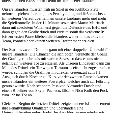
überstandenen Blessur sein Debüt im Tor unserer Islanders.
Unsere Islanders mussten früh im Spiel in der Kühlbox Platz
nehmen, spielten aber ein gutes Penaltykilling und ließen nichts zu.
Im weiteren Verlauf übernahmen unsere Lindauer mehr und mehr
die Spielkontrolle. In der 11. Minute setzte sich Martin Mairitsch
dann mit absolutem Willen erst gegen die Defensive des EHC und
dann gegen den Goalie durch und erzielte somit das verdiente 0:1.
Bis zur ersten Pause blieben die Islanders weiterhin das aktivere
Team, konnten aber keinen weiteren Treffer mehr erzielen.
Der Start ins zweite Drittel begann mit einer doppelten Überzahl für
unsere Islanders. Die Chancen die sich boten, vereitelte der Goalie
der Grafinger mehrmals mit starken Saves, so dass es uns nicht
gelang ein weiteres Tor zu erzielen. Als unseren Lindauern dann zur
Mitte des Drittels ein Tor wegen Torraumabseits nicht zugesprochen
wurde, schlugen die Grafinger im direkten Gegenzug zum 1:1
Ausgleich durch Kischer zu. Kurz vor der zweiten Pause bekamen
unsere Islanders ein weiteres Powerplay, welches auch zur Führung
genutzt wurde. Nach schönem Pass von Alexander Dosch und
einem Blueliner von Skylar Pacheco, fälschte Nico Kolb den Puck
zum 1:2 ins Tor ab.
Gleich zu Beginn des letzten Drittels zeigten unsere Islanders erneut
ihre Penaltykilling Qualitäten und überstanden eine
Unterzahlsituation unbeschadet. Im Anschluss waren wieder wir