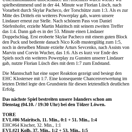
spielbestimmend und in der 44. Minute war Florian Lüsch, nach
Vorarbeit durch Skylar Pacheco, der Torschütze zum 1:3. Als es zur
Mitte des Drittels ein weiteres Powerplay gab, waren unsere
Lindauer erneut zur Stelle. Nach schönem Pass von Daniel
Stiefenhofer, erzielte Martin Mairitsch mit seinem zweiten Treffer
das 1:4. Dann gab es in der 53. Minute einen Lindauer
Doppelschlag. Erst eroberte Skylar Pacheco mit einem guten Block
den Puck und bediente danach Nico Kolb mustergültig zum 1:5,
noch in derselben Minute erzielte Arturs Sevcenko, nach Assists von
Marvin und Corvin Wucher, das 1:6. Als es kurz vor Ende des
Spiels noch ein weiteres Powerplay zu Gunsten unserer Lindauer
gab, nutzte Florian Lüsch dies mit dem 1:7 zum Endstand.
Die Mannschaft hat eine super Reaktion gezeigt und besiegt den
EHC Klostersee mit 1:7. Eine konsequente Chancenverwertung im
letzten Drittel legte den Grundstein für diesen letztendlich deutlichen
Erfolg.
Das nächste Spiel bestreiten unsere Islanders schon am
Dienstag (04.10. / 19:30 Uhr) bei den Tölzer Löwen.
TORE
EVL#86 Mairitsch, 11. Min., 0:1 + 51. Min., 1:4
EHC#64 Kischer, 32. Min., 1:1
EVL#21 Kolb, 37. Min., 1:2 + 53. Min., 1:5