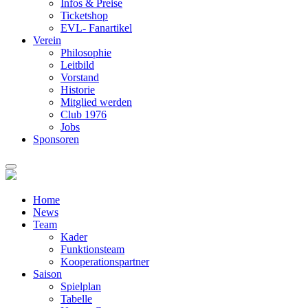
Infos & Preise
Ticketshop
EVL- Fanartikel
Verein
Philosophie
Leitbild
Vorstand
Historie
Mitglied werden
Club 1976
Jobs
Sponsoren
Home
News
Team
Kader
Funktionsteam
Kooperationspartner
Saison
Spielplan
Tabelle