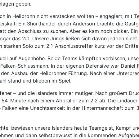
hlagen geben.
sich in Heilbronn nicht verstecken wollten – engagiert, mi
n eiskalt: Ein Shorthander durch Anderson brachte die Gast
tatt den Abschluss zu suchen. Aber es kam noch dicker. Ein 
ogar das 2:0. Unsere Jungs ließen sich davon jedoch nicht
starken Solo zum 2:1-Anschlusstreffer kurz vor der Dritte
Duell auf Augenhöhe. Beide Teams kämpften verbissen, unser
Falken-Schlussmann. In der eigenen Defensive war Daniel F
 den Ausbau der Heilbronner Führung. Nach einer Unterbrec
zahl stand und blieben im Spiel.
ffener – und die Islanders immer mutiger. Nach großem Druck 
er 54. Minute nach einem Abpraller zum 2:2 ab. Die Lindauer
e Falken eine Unachtsamkeit in der Hintermannschaft zum 3:
hte, bewiesen unsere Islanders heute Teamgeist, Kampf und
 nehmen und dann selbstbewusst in die kommenden Aufgabe