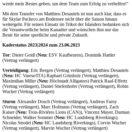
werde mein Bestes geben, um dem Team zum Erfolg zu verhelfen!“
Mit dem Transfer von Matthieu Desautels ist nun auch klar, dass es
für Skylar Pacheco am Bodensee nicht über die Saison hinaus
weitergeht. Für seinen Einsatz im Trikot der Islanders bedanken sich
die Verantwortliche beim Kanadier und wünschen ihm nur das
Beste für seine sportliche und private Zukunft.
Kaderstatus 2023|2024 zum 23.06.2023
Tor
: Dieter Geidl (
Neu:
ESV Kaufbeuren), Dominik Hattler
(Vertrag verlängert)
Verteidigung
: Eric Bergen (Vertrag verlängert), Matthieu Desautels
(
Neu:
HC Varese/ITA) Raphael Grünholz (Vertrag verlängert),
Maximilian Miller (
Neu:
Höchstadt Alligators) Patrick Raaf-Effertz
(Vertrag verlängert), Daniel Stiefenhofer (Vertrag verlängert), Robin
Wucher (Vertrag verlängert)
Sturm
: Alexander Dosch (Vertrag verlängert), Andreas Farny
(Vertrag verlängert), Marc Hofmann (Vertrag verlängert), Zach
Kaiser (
Neu:
Trois-Riviéres Lions (CAN)), Vincenz Mayer, Damian
Schneider, Walker Sommer (
Neu:
HC Landsberg Riverkings),
Nicolas Strodel (
Neu:
HC Landsberg Riverkings), Corvin Wucher
(Vertrag verlängert), Marvin Wucher (Vertrag verlängert)