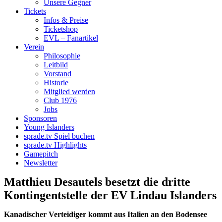
Unsere Gegner
Tickets
Infos & Preise
Ticketshop
EVL – Fanartikel
Verein
Philosophie
Leitbild
Vorstand
Historie
Mitglied werden
Club 1976
Jobs
Sponsoren
Young Islanders
sprade.tv Spiel buchen
sprade.tv Highlights
Gamepitch
Newsletter
Matthieu Desautels besetzt die dritte
Kontingentstelle der EV Lindau Islanders
Kanadischer Verteidiger kommt aus Italien an den Bodensee