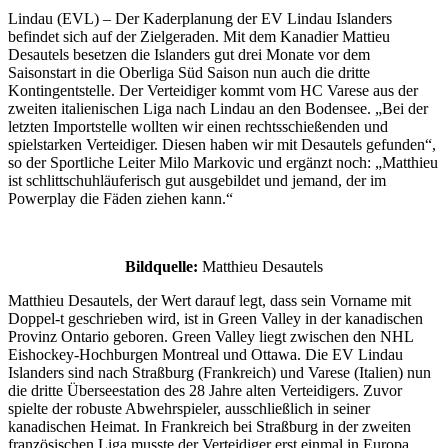
Lindau (EVL) – Der Kaderplanung der EV Lindau Islanders
befindet sich auf der Zielgeraden. Mit dem Kanadier Mattieu
Desautels besetzen die Islanders gut drei Monate vor dem
Saisonstart in die Oberliga Süd Saison nun auch die dritte
Kontingentstelle. Der Verteidiger kommt vom HC Varese aus der
zweiten italienischen Liga nach Lindau an den Bodensee. „Bei der
letzten Importstelle wollten wir einen rechtsschießenden und
spielstarken Verteidiger. Diesen haben wir mit Desautels gefunden“,
so der Sportliche Leiter Milo Markovic und ergänzt noch: „Matthieu
ist schlittschuhläuferisch gut ausgebildet und jemand, der im
Powerplay die Fäden ziehen kann.“
Bildquelle:
Matthieu Desautels
Matthieu Desautels, der Wert darauf legt, dass sein Vorname mit
Doppel-t geschrieben wird, ist in Green Valley in der kanadischen
Provinz Ontario geboren. Green Valley liegt zwischen den NHL
Eishockey-Hochburgen Montreal und Ottawa. Die EV Lindau
Islanders sind nach Straßburg (Frankreich) und Varese (Italien) nun
die dritte Überseestation des 28 Jahre alten Verteidigers. Zuvor
spielte der robuste Abwehrspieler, ausschließlich in seiner
kanadischen Heimat. In Frankreich bei Straßburg in der zweiten
französischen Liga musste der Verteidiger erst einmal in Europa