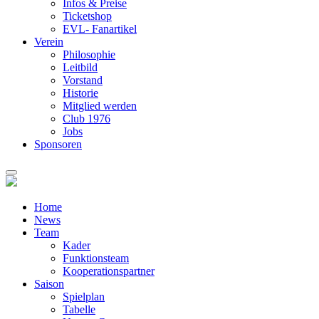
Infos & Preise
Ticketshop
EVL- Fanartikel
Verein
Philosophie
Leitbild
Vorstand
Historie
Mitglied werden
Club 1976
Jobs
Sponsoren
Home
News
Team
Kader
Funktionsteam
Kooperationspartner
Saison
Spielplan
Tabelle