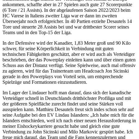
ankommen, schaffte aber in 27 Spielen auch gute 27 Scorerpunkte
(6 Tore / 21 Assists). In der abgelaufenen Saison 2022/2023 beim
HC Varese in Italiens zweiter Liga war er dann im zweiten
Überseejahr noch erfolgreicher. In 40 Partien erzielte Desautels 14
Tore und steuerte 28 Assists bei und war drittbester Scorer seines
Teams und in den Top-15 der Liga.
In der Defensive wird der Kanadier, 1,83 Meter groß und 90 Kilo
schwer, für seine Körperlichkeit in Verbindung mit guten
technischen Fähigkeiten geschätzt, aber er wird auch als Verteidiger
beschrieben, der das Powerplay einleiten kann und über einen guten
Schuss aus der Distanz verfügt. Seine Spielweise, auch mal offensiv
zu agieren, wird für das Trainerteam um Headcoach Jon Sicinski
gerade in den Powerplays von Vorteil sein, um entsprechende
Spielzüge und Formationen einzustudieren.
Im Lager der Lindauer hofft man darauf, dass sich der kanadische
Verteidiger schnell in Deutschlands dritthöchster Profiliga und mit
der größeren Spielfläche zurecht findet und seine Stärken voll
ausspielen kann. Matthieu Desautels freut sich indes schon sehr auf
seine Aufgabe bei den EV Lindau Islanders: „Ich habe mich für die
Islanders entschieden, weil ich nach einer neuen Herausforderung in
meiner Eishockeykarriere gesucht habe und gleich eine gute
Verbindung zu John Sicinski und Milo Markovic gespürt habe. Ich
freue mich darauf, das Team und die Fans kennenzulernen und