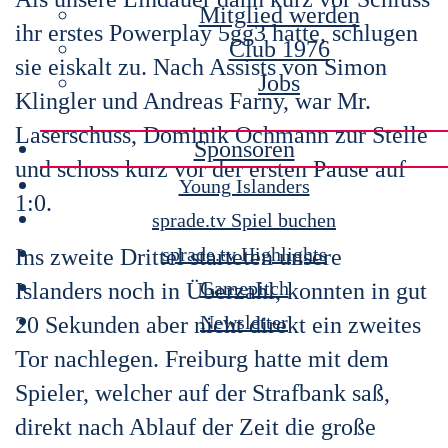
Mitglied werden
ihr erstes Powerplay 5gg3 hatte, schlugen
Club 1976
sie eiskalt zu. Nach Assists von Simon
Jobs
Klingler und Andreas Farny, war Mr.
Laserschuss, Dominik Ochmann zur Stelle
Sponsoren
und schoss kurz vor der ersten Pause auf
Young Islanders
1:0.
sprade.tv Spiel buchen
sprade.tv Highlights
Ins zweite Drittel starteten unsere
Gamepitch
Islanders noch in Überzahl, konnten in gut
Newsletter
20 Sekunden aber nicht direkt ein zweites
Tor nachlegen. Freiburg hatte mit dem
Spieler, welcher auf der Strafbank saß,
direkt nach Ablauf der Zeit die große