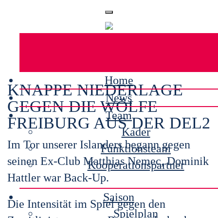
Home
KNAPPE NIEDERLAGE
News
GEGEN DIE WÖLFE
Team
FREIBURG AUS DER DEL2
Kader
Im Tor unserer Islanders begann gegen
Funktionsteam
seinen Ex-Club Matthias Nemec, Dominik
Kooperationspartner
Hattler war Back-Up.
Saison
Die Intensität im Spiel gegen den
Spielplan