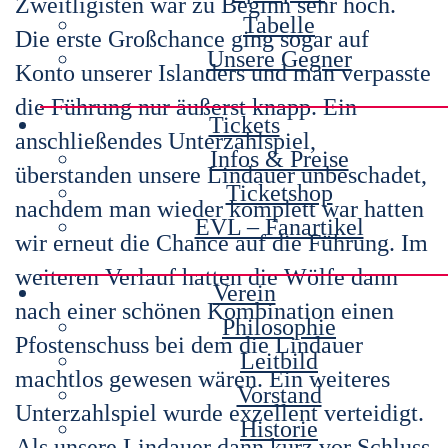
Zweitligisten war zu Beginn sehr hoch.
Tabelle
Die erste Großchance ging sogar auf
Unsere Gegner
Konto unserer Islanders und man verpasste
die Führung nur äußerst knapp. Ein
Tickets
anschließendes Unterzahlspiel,
Infos & Preise
überstanden unsere Lindauer unbeschadet,
Ticketshop
nachdem man wieder komplett war hatten
EVL – Fanartikel
wir erneut die Chance auf die Führung. Im
weiteren Verlauf hatten die Wölfe dann
Verein
nach einer schönen Kombination einen
Philosophie
Pfostenschuss bei dem die Lindauer
Leitbild
machtlos gewesen wären. Ein weiteres
Vorstand
Unterzahlspiel wurde exzellent verteidigt.
Historie
Als unsere Lindauer dann kurz vor Schluss