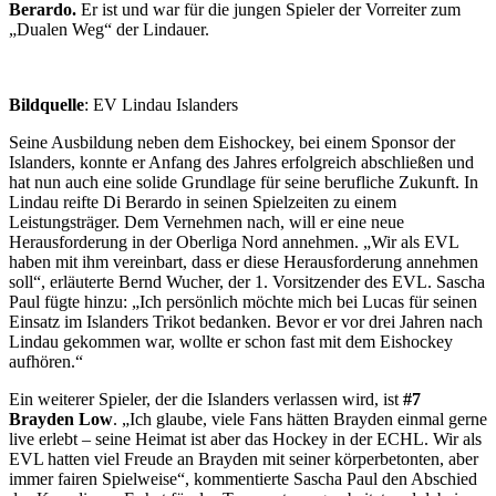
Berardo.
Er ist und war für die jungen Spieler der Vorreiter zum
„Dualen Weg“ der Lindauer.
Bildquelle
: EV Lindau Islanders
Seine Ausbildung neben dem Eishockey, bei einem Sponsor der
Islanders, konnte er Anfang des Jahres erfolgreich abschließen und
hat nun auch eine solide Grundlage für seine berufliche Zukunft. In
Lindau reifte Di Berardo in seinen Spielzeiten zu einem
Leistungsträger. Dem Vernehmen nach, will er eine neue
Herausforderung in der Oberliga Nord annehmen. „Wir als EVL
haben mit ihm vereinbart, dass er diese Herausforderung annehmen
soll“, erläuterte Bernd Wucher, der 1. Vorsitzender des EVL. Sascha
Paul fügte hinzu: „Ich persönlich möchte mich bei Lucas für seinen
Einsatz im Islanders Trikot bedanken. Bevor er vor drei Jahren nach
Lindau gekommen war, wollte er schon fast mit dem Eishockey
aufhören.“
Ein weiterer Spieler, der die Islanders verlassen wird, ist
#7
Brayden Low
. „Ich glaube, viele Fans hätten Brayden einmal gerne
live erlebt – seine Heimat ist aber das Hockey in der ECHL. Wir als
EVL hatten viel Freude an Brayden mit seiner körperbetonten, aber
immer fairen Spielweise“, kommentierte Sascha Paul den Abschied