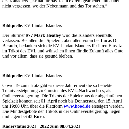
des Kanadiers. „Er hat für das Team extrem gearbeitet und dabei
nicht vergessen, wo der Nebenmann und das Tor stehen.“
Bildquelle
: EV Lindau Islanders
Der Stürmer
#77
Mark Heatley
wird die Islanders ebenfalls
verlassen. Bei allen drei Spielern, aber allen voran bei Lucas Di
Berardo, bedanken sich die EV Lindau Islanders für ihren Einsatz
im Trikot des EVL und wünschen ihnen für die Zukunft alles Gute
und vor allem, dass sie gesund bleiben.
Bildquelle
: EV Lindau Islanders
Covid-19 zum Trotz gibt es dieses Jahr erneut die so beliebte
Trikotversteigerung zu Gunsten des EVL-Nachwuchses, als
Onlineversteigerung. Die Trikots der Spieler aus der abgelaufenen
Spielzeit können seit 01. April noch bis Donnerstag, den 15. April
um 19:00 Uhr, über die Plattform
www.hood.de
ersteigert werden.
Die Mindestgebote der Trikots in der Onlineversteigerung, liegen
und lagen bei
45 Euro
.
Kaderstatus 2021 | 2022 zum 08.04.2021