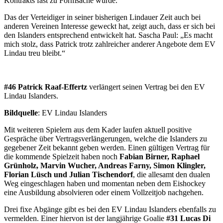
Kontrakts fast zu Formsache wurde.
Das der Verteidiger in seiner bisherigen Lindauer Zeit auch bei
anderen Vereinen Interesse geweckt hat, zeigt auch, dass er sich bei
den Islanders entsprechend entwickelt hat. Sascha Paul: „Es macht
mich stolz, dass Patrick trotz zahlreicher anderer Angebote dem EV
Lindau treu bleibt.“
#46 Patrick Raaf-Effertz
verlängert seinen Vertrag bei den EV
Lindau Islanders.
Bildquelle
: EV Lindau Islanders
Mit weiteren Spielern aus dem Kader laufen aktuell positive
Gespräche über Vertragsverlängerungen, welche die Islanders zu
gegebener Zeit bekannt geben werden. Einen gültigen Vertrag für
die kommende Spielzeit haben noch
Fabian Birner, Raphael
Grünholz, Marvin Wucher, Andreas Farny, Simon Klingler,
Florian Lüsch und Julian Tischendorf
, die allesamt den dualen
Weg eingeschlagen haben und momentan neben dem Eishockey
eine Ausbildung absolvieren oder einem Vollzeitjob nachgehen.
Drei fixe Abgänge gibt es bei den EV Lindau Islanders ebenfalls zu
vermelden. Einer hiervon ist der langjährige Goalie
#31
Lucas Di