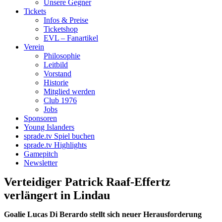
Unsere Gegner
Tickets
Infos & Preise
Ticketshop
EVL – Fanartikel
Verein
Philosophie
Leitbild
Vorstand
Historie
Mitglied werden
Club 1976
Jobs
Sponsoren
Young Islanders
sprade.tv Spiel buchen
sprade.tv Highlights
Gamepitch
Newsletter
Verteidiger Patrick Raaf-Effertz
verlängert in Lindau
Goalie Lucas Di Berardo stellt sich neuer Herausforderung