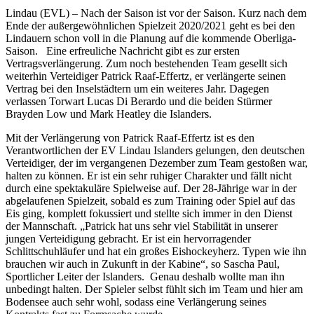
Lindau (EVL) – Nach der Saison ist vor der Saison. Kurz nach dem
Ende der außergewöhnlichen Spielzeit 2020/2021 geht es bei den
Lindauern schon voll in die Planung auf die kommende Oberliga-
Saison. Eine erfreuliche Nachricht gibt es zur ersten
Vertragsverlängerung. Zum noch bestehenden Team gesellt sich
weiterhin Verteidiger Patrick Raaf-Effertz, er verlängerte seinen
Vertrag bei den Inselstädtern um ein weiteres Jahr. Dagegen
verlassen Torwart Lucas Di Berardo und die beiden Stürmer
Brayden Low und Mark Heatley die Islanders.
Mit der Verlängerung von Patrick Raaf-Effertz ist es den
Verantwortlichen der EV Lindau Islanders gelungen, den deutschen
Verteidiger, der im vergangenen Dezember zum Team gestoßen war,
halten zu können. Er ist ein sehr ruhiger Charakter und fällt nicht
durch eine spektakuläre Spielweise auf. Der 28-Jährige war in der
abgelaufenen Spielzeit, sobald es zum Training oder Spiel auf das
Eis ging, komplett fokussiert und stellte sich immer in den Dienst
der Mannschaft. „Patrick hat uns sehr viel Stabilität in unserer
jungen Verteidigung gebracht. Er ist ein hervorragender
Schlittschuhläufer und hat ein großes Eishockeyherz. Typen wie ihn
brauchen wir auch in Zukunft in der Kabine“, so Sascha Paul,
Sportlicher Leiter der Islanders. Genau deshalb wollte man ihn
unbedingt halten. Der Spieler selbst fühlt sich im Team und hier am
Bodensee auch sehr wohl, sodass eine Verlängerung seines