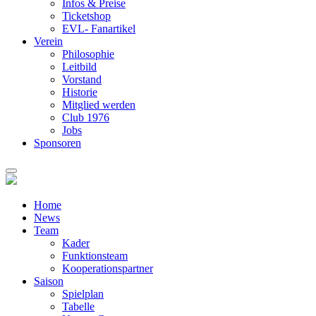
Infos & Preise
Ticketshop
EVL- Fanartikel
Verein
Philosophie
Leitbild
Vorstand
Historie
Mitglied werden
Club 1976
Jobs
Sponsoren
Home
News
Team
Kader
Funktionsteam
Kooperationspartner
Saison
Spielplan
Tabelle