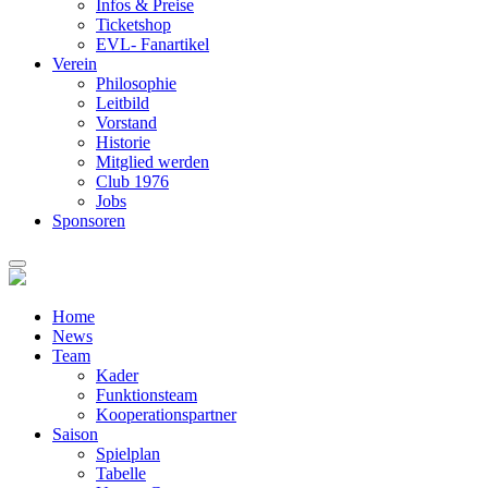
Infos & Preise
Ticketshop
EVL- Fanartikel
Verein
Philosophie
Leitbild
Vorstand
Historie
Mitglied werden
Club 1976
Jobs
Sponsoren
Home
News
Team
Kader
Funktionsteam
Kooperationspartner
Saison
Spielplan
Tabelle