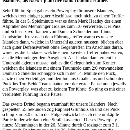
Islanders, als Back Up auf der Bank Dominik Hattler.
Sehr früh im Spiel gab es ein Powerplay für unsere Islanders,
welches trotz einiger guter Abschlüsse noch nicht zu einem Treffer
führte. In der 5. Spielminute war es dann Mark Heatley der einen
Abpraller des Memminger Goalies zum 1:0 verwertete. Der Pass
und Schuss zuvor kamen von Damian Schneider und Linus
Lundström. Kurz nach dem Führungstreffer waren es unsere
Islanders dann, welche in Unterzahl agieren mussten, blieben aber
nach guter Defensivarbeit ohne Gegentreffer. Im Anschluss daran,
waren es die Lindauer welche einem zweiten Treffer näher waren,
als die Memminger dem Ausgleich. Als Lindau dann erneut in
Unterzahl agieren musste, gab es die Gelegenheit zum Konter
welchen die Islanders mit einem Traumsolo zum 2:0 verwandelten.
Damian Schneider schnappte sich in der 14. Minute den Puck,
tanzte einen Verteidiger und den Indians-Goalie aus und schob den
Puck ins Tor. Beide Teams hatten vor der ersten Pause noch jeweils
ein Powerplay, was aber zu keinem Tor führte. So ging es mit einer
verdienten Führung in die Pause.
Das zweite Drittel begann traumhaft für unsere Islanders. Nach
gespielten 55 Sekunden zog Raphael Grünholz ab und der Puck
schlug zum 3:0 ein. In der Folge entwickelte sich eine umkäpfte
Partie in der wir dann eine Strafe kassierten. Dieses Powerplay
nutzte Memmingen in der 26. Minute durch Grözinger zum 3:1.