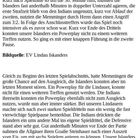
Kurz nach Spielmitte so um die 30. Minute rum, mussten die
Islanders fast anderthalb Minuten in doppelter Unterzahl agieren, die
erste Strafzeit blieb von den Indians ungenutzt, kurz vor Ablauf der
zweiten, nutzten die Memminger durch Herm dann einen Angriff
zum 3:2. In Folge des Anschlusstreffers wurde das Spiel noch
intensiver als es zuvor schon war. Kurz vor Ende des Drittels
konnten unsere Islanders ein Powerplay nicht zu einem weiteren
Treffen nutzen. So ging es mit einer knappen Führung in die zweite
Pause.
Bildquelle
: EV Lindau Iskanders
Gleich zu Beginn des letzten Spielabschnitts, hatte Memmingen die
große Chance auf den Ausgleich, die Islanders konnten aber im
letzten Moment stören. Ein Powerplay für die Lindauer, konnte
nicht für einen weiteren Treffen genutzt werden. Die Indians
ihrerseits konnten ein Powerplay ebenfalls nicht zum Ausgleich
nutzen, wurde nun aber immer stärker. Bei unseren Lindauern
machte sich nach zwei starken Spieldritteln nun ein wenig die fast
vierwöchige Spielpause bemerkbar. Die Indians drückten die
Islanders ein ums andere Mal ins eigene Spieldrittel, die Defensive
stand aber sehr gut. Gut anderthalb Minuten vor Ende der Partie
nahmen die Allgäuer ihren Goalie Steinhauer nach einer Auszeit
vom Eis, um mit sechs Spielern agieren zu können. Unsere Islanders