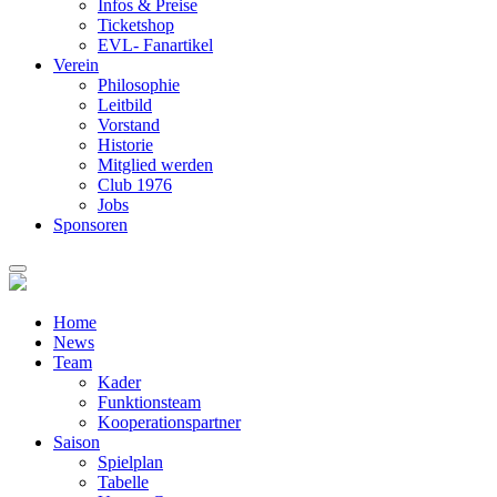
Infos & Preise
Ticketshop
EVL- Fanartikel
Verein
Philosophie
Leitbild
Vorstand
Historie
Mitglied werden
Club 1976
Jobs
Sponsoren
Home
News
Team
Kader
Funktionsteam
Kooperationspartner
Saison
Spielplan
Tabelle