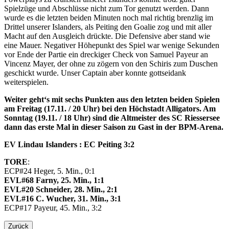
Spielzüge und Abschlüsse nicht zum Tor genutzt werden. Dann
wurde es die letzten beiden Minuten noch mal richtig brenzlig im
Drittel unserer Islanders, als Peiting den Goalie zog und mit aller
Macht auf den Ausgleich drückte. Die Defensive aber stand wie
eine Mauer. Negativer Höhepunkt des Spiel war wenige Sekunden
vor Ende der Partie ein dreckiger Check von Samuel Payeur an
Vincenz Mayer, der ohne zu zögern von den Schiris zum Duschen
geschickt wurde. Unser Captain aber konnte gottseidank
weiterspielen.
Weiter geht‘s mit sechs Punkten aus den letzten beiden Spielen
am Freitag (17.11. / 20 Uhr) bei den Höchstadt Alligators. Am
Sonntag (19.11. / 18 Uhr) sind die Altmeister des SC Riessersee
dann das erste Mal in dieser Saison zu Gast in der BPM-Arena.
EV Lindau Islanders : EC Peiting 3:2
TORE
:
ECP#24 Heger, 5. Min., 0:1
EVL#68 Farny, 25. Min., 1:1
EVL#20 Schneider, 28. Min., 2:1
EVL#16 C. Wucher, 31. Min., 3:1
ECP#17 Payeur, 45. Min., 3:2
Zurück