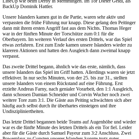
LineUp wie beim Derby in Memmingen. Im Tor Dieter Geidl, als
BackUp Dominik Hattler.
Unsere Islanders kamen gut in die Partie, waren sehr aktiv und
verpassten die frühe Führung nur knapp. Diese gelang den Peitinger
dann mit ihrem ersten Angriff fast aus dem Nichts. Thomas Heger
war in der fünften Minute der Torschütze zum 0:1 für die
Oberbayern. Im weiteren Verlauf des ersten Drittels, war das Spiel
etwas zerfahren. Erst zum Ende kamen unsere Islanders wieder zu
klareren Aktionen und hatten den Ausgleich dann zweimal knapp
verpasst.
Das zweite Drittel begann, ähnlich wie das erste, nämlich, dass
unsere Islanders das Spiel im Griff hatten. Allerdings waren sie jetzt
effektiver. In nur sechs Minuten, von der 25. bis zur 31., stellten
unsere Islanders von einem Rückstand auf eine Führung. Erst
erzielte Andreas Farny, nach genialer Vorarbeit, den 1:1 Ausgleich,
dann schossen Damian Schneider und Corvin Wucher noch zwei
weitere Tore zum 3:1. Die Gäste aus Peiting schwächten sich aber
häufig auch selbst durch ihr überhartes einsteigen und ihre
Undiszipliniertheiten.
Das letzte Drittel begannen beide Teams auf Augenhöhe und wieder
war es die fünfte Minute des letzten Drittels als ein Tor fiel. Leider
aber für die Gäste durch Samuel Payeur zum 3:2 Anschluss. Zwei
Powerplays zu Gunsten unserer Islanders konnte trotz guter