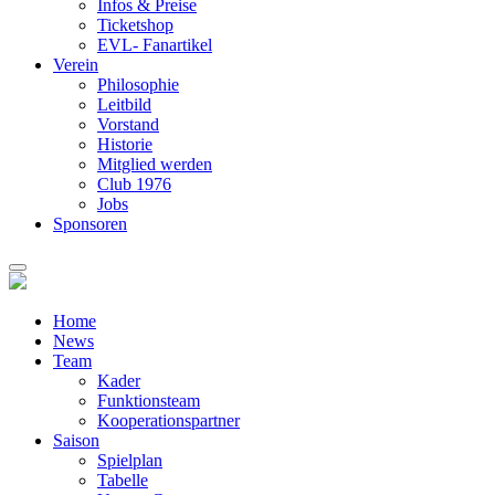
Infos & Preise
Ticketshop
EVL- Fanartikel
Verein
Philosophie
Leitbild
Vorstand
Historie
Mitglied werden
Club 1976
Jobs
Sponsoren
Home
News
Team
Kader
Funktionsteam
Kooperationspartner
Saison
Spielplan
Tabelle