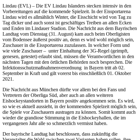
Lindau (EVL) – Die EV Lindau Islanders stecken intensiv in den
Vorbereitungen auf die kommende Spielzeit. In der Eissportarena
Lindau wird es allmählich Winter, die Eisschicht wird von Tag zu
Tag dicker und auch sonst ist geschäftiges Treiben an allen Ecken
und Enden im Lindauer Stadion. Die Nachricht aus dem Bayrischen
Landtag vom Dienstag (31. August) kam auch beim Oberligisten
vom Bodensee äußerst positiv an, denn es wird wohl möglich sein,
Zuschauer in die Eissportarena zuzulassen. In welcher Form und
wie viele Zuschauer – unter Einhaltung der 3G-Regel (geimpft,
genesen, getestet) erlaubt sind, müssen die Verantwortlichen in den
nächsten Tagen mit den örtlichen Behörden noch besprechen. Die
Infektionsschutzmaßnahmenverordnung in Bayern tritt ab 02.
September in Kraft und gilt vorerst bis einschließlich 01. Oktober
2021.
Die Nachricht aus München dürfte vor allem bei den Fans und
Vertretern der Oberliga Süd, aber auch an allen weiteren
Eishockeystandorten in Bayern positiv angekommen sein. Es wird,
so wie es aktuell aussieht, in der kommenden Spielzeit möglich sein,
die Spiele vor Zuschauern austragen zu können. Somit kommt auch
wieder die grandiose Stimmung in die Eishockeyhallen, die im
vergangenen Jahr alle so schmerzlich vermisst haben.
Der bayrische Landtag hat beschlossen, dass zukünftig die
Veranstalter die Wahl zwischen zwei Varianten haben sollen, ihre