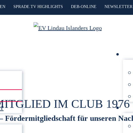
HEN
SPRADE.TV HIGHLIGHTS
DEB-ONLINE
NEWSLETTER
TGLIED IM CLUB 1976
er
– Fördermitgliedschaft für unseren Na