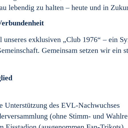
au lebendig zu halten – heute und in Zukun
 Verbundenheit
il unseres exklusiven „Club 1976“ – ein S
emeinschaft. Gemeinsam setzen wir ein st
lied
ge Unterstützung des EVL-Nachwuchses
ederversammlung (ohne Stimm- und Wahlre
m Eisstadion (ausgenommen Fan-Trikots)