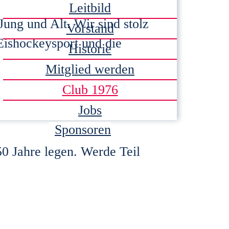
Leitbild
Jung und Alt. Wir sind stolz
Vorstand
Eishockeysport und die
Historie
Mitglied werden
Club 1976
Jobs
Sponsoren
0 Jahre legen. Werde Teil