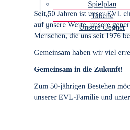
Spielplan
Seit 50 Jahren ist unser EVL e
Tabelle
auf unsere Werte, unsere gener
Unsere Gegner
Menschen, die uns seit 1976 be
Gemeinsam haben wir viel errei
Gemeinsam in die Zukunft!
Zum 50-jährigen Bestehen möch
unserer EVL-Familie und unters