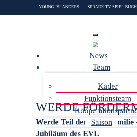
YOUNG ISLANDERS
SPRADE.TV SPIEL BUC
News
Team
Kader
Funktionsteam
WERDE FÖRDERMI
Kooperationspartn
Werde Teil der EVL-Familie 
Saison
Jubiläum des EVL