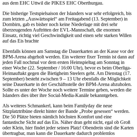
aus dem EHC Uttwil die PIKES EHC Oberthurgau.
Die bisherige Testspielsaison der Islanders war sehr erfolgreich, bis
zum letzten „Auswärtsspiel“ am Freitagabend (13. September) in
Dornbirn, gab es bisher noch keine Niederlage mit drei sehr
überzeugenden Auftritten der EVL-Mannschaft, die enormen
Einsatz, richtig viel Geschwindigkeit und einen sehr starken Willen
auf das Eis brachte
Ebenfalls können am Samstag die Dauerkarten an der Kasse vor der
BPM-Arena abgeholt werden. Ein weiterer fixer Termin ist dann auf
jeden Fall nochmal vor dem ersten Heimspieltag am Sonntag in
einer Woche (22. September / 16:00 Uhr), bevor es beim Oberliga-
Heimauftakt gegen die Bietigheim Steelers geht. Am Dienstag (17.
September) besteht zwischen 9 – 13 Uhr ebenfalls die Möglichkeit
seine Dauerkarte in der Geschäftsstelle der BPM-Arena abzuholen.
Sollte es unter der Woche noch weitere Termine geben, werden die
Islanders dies über ihre Social-Media-Kanäle bekanntgeben.
Als weiteres Schmankerl, kann beim Familyday die neue
Sitzplatztribüne direkt hinter der Bande „Probe gesessen“ werden.
Die 50 Plätze bieten nämlich höchsten Komfort und eine
fantastische Sicht auf das Eis. Näher dran geht nicht, egal ob Groß
oder Klein, hier findet jeder seinen Platz! Obendrein sind die Karten
übertragbar, man kann die Dauerkarte dadurch problemlos