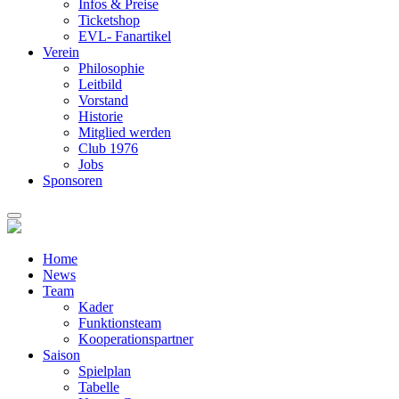
Infos & Preise
Ticketshop
EVL- Fanartikel
Verein
Philosophie
Leitbild
Vorstand
Historie
Mitglied werden
Club 1976
Jobs
Sponsoren
Home
News
Team
Kader
Funktionsteam
Kooperationspartner
Saison
Spielplan
Tabelle