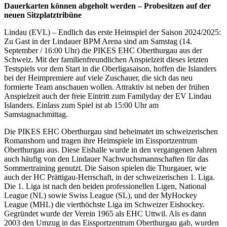
Dauerkarten können abgeholt werden – Probesitzen auf der
neuen Sitzplatztribüne
Lindau (EVL) – Endlich das erste Heimspiel der Saison 2024/2025:
Zu Gast in der Lindauer BPM Arena sind am Samstag (14.
September / 16:00 Uhr) die PIKES EHC Oberthurgau aus der
Schweiz. Mit der familienfreundlichen Anspielzeit dieses letzten
Testspiels vor dem Start in die Oberligasaison, hoffen die Islanders
bei der Heimpremiere auf viele Zuschauer, die sich das neu
formierte Team anschauen wollen. Attraktiv ist neben der frühen
Anspielzeit auch der freie Eintritt zum Familyday der EV Lindau
Islanders. Einlass zum Spiel ist ab 15:00 Uhr am
Samstagnachmittag.
Die PIKES EHC Oberthurgau sind beheimatet im schweizerischen
Romanshorn und tragen ihre Heimspiele im Eissportzentrum
Oberthurgau aus. Diese Eishalle wurde in den vergangenen Jahren
auch häufig von den Lindauer Nachwuchsmannschaften für das
Sommertraining genutzt. Die Saison spielen die Thurgauer, wie
auch der HC Prättigau-Herrschaft, in der schweizerischen 1. Liga.
Die 1. Liga ist nach den beiden professionellen Ligen, National
League (NL) sowie Swiss League (SL), und der MyHockey
League (MHL) die vierthöchste Liga im Schweizer Eishockey.
Gegründet wurde der Verein 1965 als EHC Uttwil. Als es dann
2003 den Umzug in das Eissportzentrum Oberthurgau gab, wurden