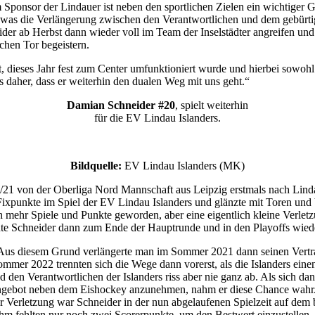
m Sponsor der Lindauer ist neben den sportlichen Zielen ein wichtiger
h, was die Verlängerung zwischen den Verantwortlichen und dem gebürti
der ab Herbst dann wieder voll im Team der Inselstädter angreifen u
chen Tor begeistern.
ert, dieses Jahr fest zum Center umfunktioniert wurde und hierbei sowoh
s daher, dass er weiterhin den dualen Weg mit uns geht.“
Damian Schneider #20
, spielt weiterhin
für die EV Lindau Islanders.
Bildquelle:
EV Lindau Islanders (MK)
20/21 von der Oberliga Nord Mannschaft aus Leipzig erstmals nach Li
r Fixpunkte im Spiel der EV Lindau Islanders und glänzte mit Toren und 
h mehr Spiele und Punkte geworden, aber eine eigentlich kleine Verlet
chte Schneider dann zum Ende der Hauptrunde und in den Playoffs wied
 Aus diesem Grund verlängerte man im Sommer 2021 dann seinen Vertrag
Sommer 2022 trennten sich die Wege dann vorerst, als die Islanders ei
den Verantwortlichen der Islanders riss aber nie ganz ab. Als sich d
bangebot neben dem Eishockey anzunehmen, nahm er diese Chance wahr. 
r Verletzung war Schneider in der nun abgelaufenen Spielzeit auf dem 
hm fehlten nur noch zwei Scorerpunkte, um den Bestwert einzustellen.