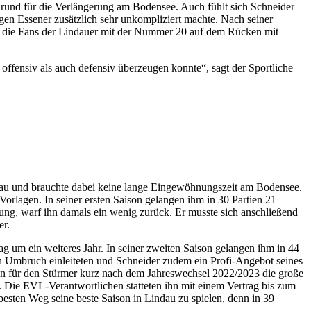
 Grund für die Verlängerung am Bodensee. Auch fühlt sich Schneider
gen Essener zusätzlich sehr unkompliziert machte. Nach seiner
nd die Fans der Lindauer mit der Nummer 20 auf dem Rücken mit
l offensiv als auch defensiv überzeugen konnte“, sagt der Sportliche
ndau und brauchte dabei keine lange Eingewöhnungszeit am Bodensee.
Vorlagen. In seiner ersten Saison gelangen ihm in 30 Partien 21
zung, warf ihn damals ein wenig zurück. Er musste sich anschließend
er.
 um ein weiteres Jahr. In seiner zweiten Saison gelangen ihm in 44
nen Umbruch einleiteten und Schneider zudem ein Profi-Angebot seines
ann für den Stürmer kurz nach dem Jahreswechsel 2022/2023 die große
Die EVL-Verantwortlichen statteten ihn mit einem Vertrag bis zum
besten Weg seine beste Saison in Lindau zu spielen, denn in 39