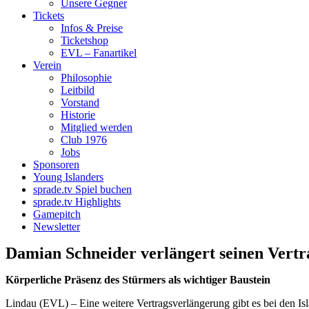
Unsere Gegner
Tickets
Infos & Preise
Ticketshop
EVL – Fanartikel
Verein
Philosophie
Leitbild
Vorstand
Historie
Mitglied werden
Club 1976
Jobs
Sponsoren
Young Islanders
sprade.tv Spiel buchen
sprade.tv Highlights
Gamepitch
Newsletter
Damian Schneider verlängert seinen Vert
Körperliche Präsenz des Stürmers als wichtiger Baustein
Lindau (EVL) – Eine weitere Vertragsverlängerung gibt es bei den Isla