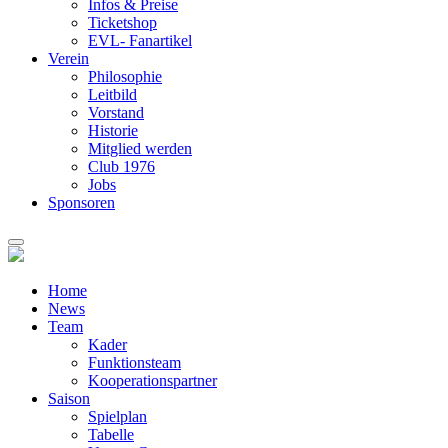
Infos & Preise
Ticketshop
EVL- Fanartikel
Verein
Philosophie
Leitbild
Vorstand
Historie
Mitglied werden
Club 1976
Jobs
Sponsoren
Home
News
Team
Kader
Funktionsteam
Kooperationspartner
Saison
Spielplan
Tabelle