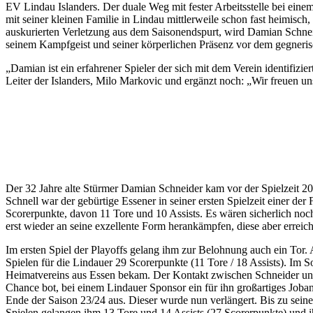
EV Lindau Islanders. Der duale Weg mit fester Arbeitsstelle bei eine
mit seiner kleinen Familie in Lindau mittlerweile schon fast heimisc
auskurierten Verletzung aus dem Saisonendspurt, wird Damian Schnei
seinem Kampfgeist und seiner körperlichen Präsenz vor dem gegneris
„Damian ist ein erfahrener Spieler der sich mit dem Verein identifizi
Leiter der Islanders, Milo Markovic und ergänzt noch: „Wir freuen un
Der 32 Jahre alte Stürmer Damian Schneider kam vor der Spielzeit 
Schnell war der gebürtige Essener in seiner ersten Spielzeit einer de
Scorerpunkte, davon 11 Tore und 10 Assists. Es wären sicherlich noc
erst wieder an seine exzellente Form herankämpfen, diese aber errei
Im ersten Spiel der Playoffs gelang ihm zur Belohnung auch ein Tor.
Spielen für die Lindauer 29 Scorerpunkte (11 Tore / 18 Assists). Im 
Heimatvereins aus Essen bekam. Der Kontakt zwischen Schneider und 
Chance bot, bei einem Lindauer Sponsor ein für ihn großartiges Jo
Ende der Saison 23/24 aus. Dieser wurde nun verlängert. Bis zu seine
Spielen gelangen ihm 13 Tore und 14 Assists (27 Scorerpunkte) und i