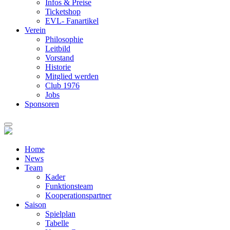
Infos & Preise
Ticketshop
EVL- Fanartikel
Verein
Philosophie
Leitbild
Vorstand
Historie
Mitglied werden
Club 1976
Jobs
Sponsoren
Home
News
Team
Kader
Funktionsteam
Kooperationspartner
Saison
Spielplan
Tabelle