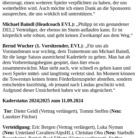
überzeugt, einen weiteren Spieler verpflichten zu haben, der uns
weiterhelfen wird. Auch möchte ich einen Dank an die Sponsoren
aussprechen, die uns wirklich toll unterstützen.“
Michael Baindl (Headcoach EVL):
„Philipp ist ein gestandener
DEL2 Verteidiger, der ebenso im Sturm auflaufen kann. Er ist
körperlich sehr robust, und geht keinen Zweikampf aus dem Weg.“
Bernd Wucher (1. Vorsitzender, EVL)
: „Für uns als
Vorstandsteam war wichtig, dem Trainerteam um Michael Baindl,
für die lange Saison ausreichend Kadertiefe zu geben. Man hat ab
dem Vorbereitungsbeginn gespürt, dass hier etwas
zusammenwächst. Man sieht auch, wie schnell es gehen kann und
zwei Spieler mittel- und langfristig verletzt sind. Im Moment können
die Towerstars keinen festen Förderlizenzspieler abstellen, sondern
entscheiden kurzfristig, ob jemand nach Lindau geschickt wird.
Aufgrund dieser Unsicherheit haben wir uns abgesichert.“
Kaderstatus 2024|2025 zum 11.09.2024
Tor
: Dieter Geidl (Vertrag verlängert), Tommi Steffen (
Neu:
Lausitzer Füchse)
Verteidigung
: Eric Bergen (Vertrag verlängert), Luka Nyman
(
Neu:
Unterland Cavaliers/AlpsHL), Christian Obu (
Neu:
Starbulls