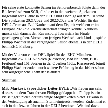
Für seine erste komplette Saison im Seniorenbereich folgte dann der
Rückwechsel zum SCR, für die er in den weiteren Spielzeiten
insgesamt sechs Jahre in der DEL2 und Oberliga auf dem Eis stand.
Die Spielzeiten 2021/2022 und 2022/2023 war Wachter für das
DEL2-Team aus Bad Nauheim auf dem Eis, mit welchem er im
Frühjahr 2023 die Vizemeisterschaft erringen konnte. Nauheim
musste sich damals den Ravensburg Towerstars im Finale
geschlagen geben. Vor seinem jetzigen Wechsel nach Lindau, spielte
Philipp Wachter in der vergangenen Saison ebenfalls in der DEL2
beim EHC Freiburg.
Mit der Vita von einem DEL-Spiel für den EHC München,
insgesamt 252 DEL2-Spielen (Riessersee, Bad Nauheim, EHC
Freiburg) und 161 Spielen in der Oberliga (Tölz, Riessersee), bringt
Philipp Wachter zudem noch weitere Erfahrung in das bisher schon
sehr ausgeglichene Team der Islanders.
Stimmen:
Milo Markovic (Sportlicher Leiter EVL):
„Wir freuen uns sehr,
dass es mit dem Transfer von Philipp geklappt hat. Philipp ist ein
vielseitiger Spieler, der uns einige Möglichkeiten bietet. Er kann in
der Verteidigung als auch im Sturm eingesetzt werden. Zudem hat er
sich in den letzten Jahren in der DEL2 bewiesen. Wir sind davon