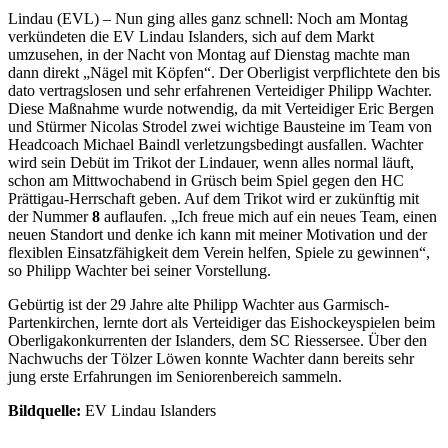
Lindau (EVL) – Nun ging alles ganz schnell: Noch am Montag
verkündeten die EV Lindau Islanders, sich auf dem Markt
umzusehen, in der Nacht von Montag auf Dienstag machte man
dann direkt „Nägel mit Köpfen“. Der Oberligist verpflichtete den bis
dato vertragslosen und sehr erfahrenen Verteidiger Philipp Wachter.
Diese Maßnahme wurde notwendig, da mit Verteidiger Eric Bergen
und Stürmer Nicolas Strodel zwei wichtige Bausteine im Team von
Headcoach Michael Baindl verletzungsbedingt ausfallen. Wachter
wird sein Debüt im Trikot der Lindauer, wenn alles normal läuft,
schon am Mittwochabend in Grüsch beim Spiel gegen den HC
Prättigau-Herrschaft geben. Auf dem Trikot wird er zukünftig mit
der Nummer
8
auflaufen. „Ich freue mich auf ein neues Team, einen
neuen Standort und denke ich kann mit meiner Motivation und der
flexiblen Einsatzfähigkeit dem Verein helfen, Spiele zu gewinnen“,
so Philipp Wachter bei seiner Vorstellung.
Gebürtig ist der 29 Jahre alte Philipp Wachter aus Garmisch-
Partenkirchen, lernte dort als Verteidiger das Eishockeyspielen beim
Oberligakonkurrenten der Islanders, dem SC Riessersee. Über den
Nachwuchs der Tölzer Löwen konnte Wachter dann bereits sehr
jung erste Erfahrungen im Seniorenbereich sammeln.
Bildquelle:
EV Lindau Islanders