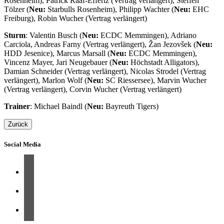
Rosenheim), Patrick Raaf-Effertz (Vertrag verlängert), Steffen
Tölzer (
Neu:
Starbulls Rosenheim), Philipp Wachter (
Neu:
EHC
Freiburg), Robin Wucher (Vertrag verlängert)
Sturm
: Valentin Busch (
Neu:
ECDC Memmingen), Adriano
Carciola, Andreas Farny (Vertrag verlängert), Žan Jezovšek (
Neu:
HDD Jesenice), Marcus Marsall (
Neu:
ECDC Memmingen),
Vincenz Mayer, Jari Neugebauer (
Neu:
Höchstadt Alligators),
Damian Schneider (Vertrag verlängert), Nicolas Strodel (Vertrag
verlängert), Marlon Wolf (
Neu:
SC Riessersee), Marvin Wucher
(Vertrag verlängert), Corvin Wucher (Vertrag verlängert)
Trainer
: Michael Baindl (
Neu:
Bayreuth Tigers)
Zurück
Social Media