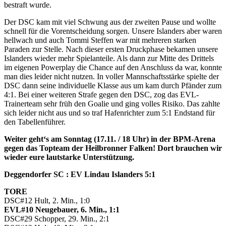
bestraft wurde.
Der DSC kam mit viel Schwung aus der zweiten Pause und wollte
schnell für die Vorentscheidung sorgen. Unsere Islanders aber waren
hellwach und auch Tommi Steffen war mit mehreren starken
Paraden zur Stelle. Nach dieser ersten Druckphase bekamen unsere
Islanders wieder mehr Spielanteile. Als dann zur Mitte des Drittels
im eigenen Powerplay die Chance auf den Anschluss da war, konnte
man dies leider nicht nutzen. In voller Mannschaftsstärke spielte der
DSC dann seine individuelle Klasse aus um kam durch Pfänder zum
4:1. Bei einer weiteren Strafe gegen den DSC, zog das EVL-
Trainerteam sehr früh den Goalie und ging volles Risiko. Das zahlte
sich leider nicht aus und so traf Hafenrichter zum 5:1 Endstand für
den Tabellenführer.
Weiter geht‘s am Sonntag (17.11. / 18 Uhr) in der BPM-Arena
gegen das Topteam der Heilbronner Falken! Dort brauchen wir
wieder eure lautstarke Unterstützung.
Deggendorfer SC : EV Lindau Islanders 5:1
TORE
DSC#12 Hult, 2. Min., 1:0
EVL#10 Neugebauer, 6. Min., 1:1
DSC#29 Schopper, 29. Min., 2:1