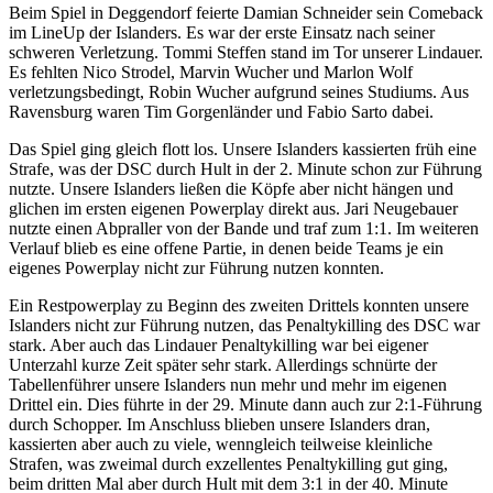
Beim Spiel in Deggendorf feierte Damian Schneider sein Comeback
im LineUp der Islanders. Es war der erste Einsatz nach seiner
schweren Verletzung. Tommi Steffen stand im Tor unserer Lindauer.
Es fehlten Nico Strodel, Marvin Wucher und Marlon Wolf
verletzungsbedingt, Robin Wucher aufgrund seines Studiums. Aus
Ravensburg waren Tim Gorgenländer und Fabio Sarto dabei.
Das Spiel ging gleich flott los. Unsere Islanders kassierten früh eine
Strafe, was der DSC durch Hult in der 2. Minute schon zur Führung
nutzte. Unsere Islanders ließen die Köpfe aber nicht hängen und
glichen im ersten eigenen Powerplay direkt aus. Jari Neugebauer
nutzte einen Abpraller von der Bande und traf zum 1:1. Im weiteren
Verlauf blieb es eine offene Partie, in denen beide Teams je ein
eigenes Powerplay nicht zur Führung nutzen konnten.
Ein Restpowerplay zu Beginn des zweiten Drittels konnten unsere
Islanders nicht zur Führung nutzen, das Penaltykilling des DSC war
stark. Aber auch das Lindauer Penaltykilling war bei eigener
Unterzahl kurze Zeit später sehr stark. Allerdings schnürte der
Tabellenführer unsere Islanders nun mehr und mehr im eigenen
Drittel ein. Dies führte in der 29. Minute dann auch zur 2:1-Führung
durch Schopper. Im Anschluss blieben unsere Islanders dran,
kassierten aber auch zu viele, wenngleich teilweise kleinliche
Strafen, was zweimal durch exzellentes Penaltykilling gut ging,
beim dritten Mal aber durch Hult mit dem 3:1 in der 40. Minute