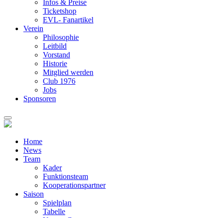
Infos & Preise
Ticketshop
EVL- Fanartikel
Verein
Philosophie
Leitbild
Vorstand
Historie
Mitglied werden
Club 1976
Jobs
Sponsoren
Home
News
Team
Kader
Funktionsteam
Kooperationspartner
Saison
Spielplan
Tabelle