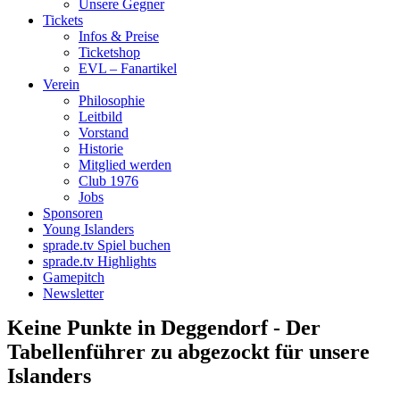
Unsere Gegner
Tickets
Infos & Preise
Ticketshop
EVL – Fanartikel
Verein
Philosophie
Leitbild
Vorstand
Historie
Mitglied werden
Club 1976
Jobs
Sponsoren
Young Islanders
sprade.tv Spiel buchen
sprade.tv Highlights
Gamepitch
Newsletter
Keine Punkte in Deggendorf - Der
Tabellenführer zu abgezockt für unsere
Islanders