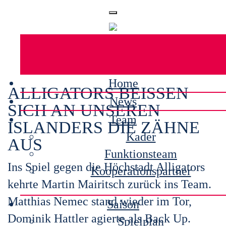
Home
ALLIGATORS BEISSEN S
News
ICH AN UNSEREN I
Team
SLANDERS DIE ZÄHNE A
Kader
US
Funktionsteam
Ins Spiel gegen die Höchstadt Alligators
Kooperationspartner
kehrte Martin Mairitsch zurück ins Team.
Matthias Nemec stand wieder im Tor,
Saison
Dominik Hattler agierte als Back Up.
Spielplan