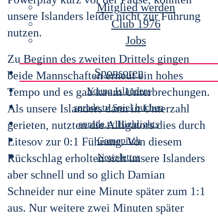
Mitglied werden
unsere Islanders leider nicht zur Führung
Club 1976
nutzen.
Jobs
Zu Beginn des zweiten Drittels gingen
Sponsoren
beide Mannschaften erneut ein hohes
Young Islanders
Tempo und es gab kaum Unterbrechungen.
sprade.tv Spiel buchen
Als unsere Islanders dann in Unterzahl
sprade.tv Highlights
gerieten, nutzten die Alligators dies durch
Gamepitch
Litesov zur 0:1 Führung. Von diesem
Newsletter
Rückschlag erholten sich unsere Islanders
aber schnell und so glich Damian
Schneider nur eine Minute später zum 1:1
aus. Nur weitere zwei Minuten später