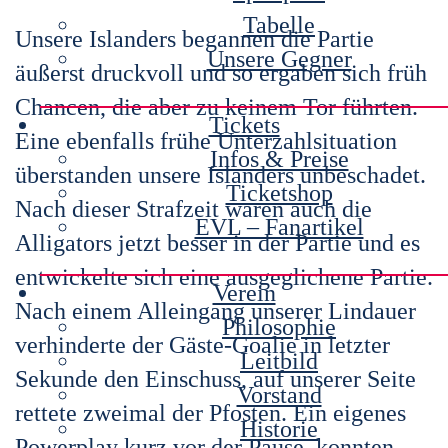
Tabelle
Unsere Islanders begannen die Partie
Unsere Gegner
äußerst druckvoll und so ergaben sich früh
Chancen, die aber zu keinem Tor führten.
Tickets
Eine ebenfalls frühe Unterzahlsituation
Infos & Preise
überstanden unsere Islanders unbeschadet.
Ticketshop
Nach dieser Strafzeit waren auch die
EVL – Fanartikel
Alligators jetzt besser in der Partie und es
entwickelte sich eine ausgeglichene Partie.
Verein
Nach einem Alleingang unserer Lindauer
Philosophie
verhinderte der Gäste-Goalie in letzter
Leitbild
Sekunde den Einschuss, auf unserer Seite
Vorstand
rettete zweimal der Pfosten. Ein eigenes
Historie
Powerplay kurz vor der Pause, konnten