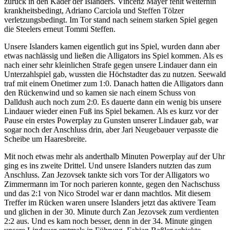
zurück in den Kader der Islanders. Vincenz Mayer fehlt weiterhin
krankheitsbedingt, Adriano Carciola und Steffen Tölzer
verletzungsbedingt. Im Tor stand nach seinem starken Spiel gegen
die Steelers erneut Tommi Steffen.
Unsere Islanders kamen eigentlich gut ins Spiel, wurden dann aber
etwas nachlässig und ließen die Alligators ins Spiel kommen. Als es
nach einer sehr kleinlichen Strafe gegen unsere Lindauer dann ein
Unterzahlspiel gab, wussten die Höchstadter das zu nutzen. Seewald
traf mit einem Onetimer zum 1:0. Danach hatten die Alligators dann
den Rückenwind und so kamen sie nach einem Schuss von
Dalldush auch noch zum 2:0. Es dauerte dann ein wenig bis unsere
Lindauer wieder einen Fuß ins Spiel bekamen. Als es kurz vor der
Pause ein erstes Powerplay zu Gunsten unserer Lindauer gab, war
sogar noch der Anschluss drin, aber Jari Neugebauer verpasste die
Scheibe um Haaresbreite.
Mit noch etwas mehr als anderthalb Minuten Powerplay auf der Uhr
ging es ins zweite Drittel. Und unsere Islanders nutzten das zum
Anschluss. Zan Jezovsek tankte sich vors Tor der Alligators wo
Zimmermann im Tor noch parieren konnte, gegen den Nachschuss
und das 2:1 von Nico Strodel war er dann machtlos. Mit diesem
Treffer im Rücken waren unsere Islanders jetzt das aktivere Team
und glichen in der 30. Minute durch Zan Jezovsek zum verdienten
2:2 aus. Und es kam noch besser, denn in der 34. Minute gingen