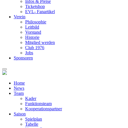
Infos & Preise
Ticketshop
EVL- Fanartikel
Verein
Philosophie
Leitbild
Vorstand
Historie
Mitglied werden
Club 1976
Jobs
Sponsoren
Home
News
Team
Kader
Funktionsteam
Kooperationspartner
Saison
Spielplan
Tabelle