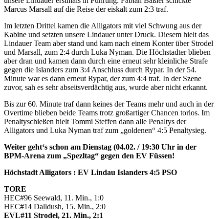
unsere Lindauer erstmals in Führung. Fabian Baßler schickte
Marcus Marsall auf die Reise der eiskalt zum 2:3 traf.
Im letzten Drittel kamen die Alligators mit viel Schwung aus der
Kabine und setzten unsere Lindauer unter Druck. Diesem hielt das
Lindauer Team aber stand und kam nach einem Konter über Strodel
und Marsall, zum 2:4 durch Luka Nyman. Die Höchstadter blieben
aber dran und kamen dann durch eine erneut sehr kleinliche Strafe
gegen die Islanders zum 3:4 Anschluss durch Rypar. In der 54.
Minute war es dann erneut Rypar, der zum 4:4 traf. In der Szene
zuvor, sah es sehr abseitsverdächtig aus, wurde aber nicht erkannt.
Bis zur 60. Minute traf dann keines der Teams mehr und auch in der
Overtime blieben beide Teams trotz großartiger Chancen torlos. Im
Penaltyschießen hielt Tommi Steffen dann alle Penaltys der
Alligators und Luka Nyman traf zum „goldenen“ 4:5 Penaltysieg.
Weiter geht‘s schon am Dienstag (04.02. / 19:30 Uhr in der
BPM-Arena zum „Spezltag“ gegen den EV Füssen!
Höchstadt Alligators : EV Lindau Islanders 4:5 PSO
TORE
HEC#96 Seewald, 11. Min., 1:0
HEC#14 Dalldush, 15. Min., 2:0
EVL#11 Strodel, 21. Min., 2:1