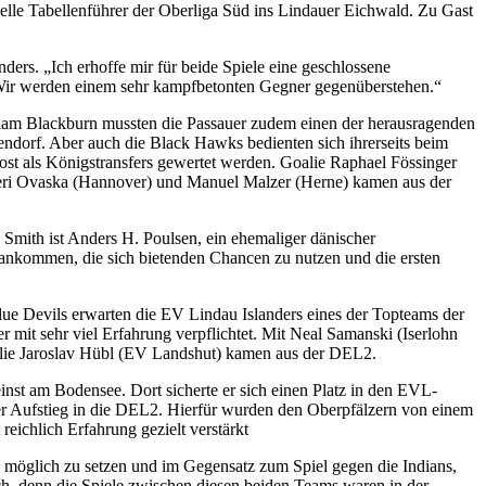
elle Tabellenführer der Oberliga Süd ins Lindauer Eichwald. Zu Gast
rs. „Ich erhoffe mir für beide Spiele eine geschlossene
s. Wir werden einem sehr kampfbetonten Gegner gegenüberstehen.“
 Liam Blackburn mussten die Passauer zudem einen der herausragenden
ndorf. Aber auch die Black Hawks bedienten sich ihrerseits beim
ost als Königstransfers gewertet werden. Goalie Raphael Fössinger
teri Ovaska (Hannover) und Manuel Malzer (Herne) kamen aus der
Smith ist Anders H. Poulsen, ein ehemaliger dänischer
f ankommen, die sich bietenden Chancen zu nutzen und die ersten
ue Devils erwarten die EV Lindau Islanders eines der Topteams der
mit sehr viel Erfahrung verpflichtet. Mit Neal Samanski (Iserlohn
alie Jaroslav Hübl (EV Landshut) kamen aus der DEL2.
inst am Bodensee. Dort sicherte er sich einen Platz in den EVL-
t der Aufstieg in die DEL2. Hierfür wurden den Oberpfälzern von einem
reichlich Erfahrung gezielt verstärkt
e möglich zu setzen und im Gegensatz zum Spiel gegen die Indians,
ich, denn die Spiele zwischen diesen beiden Teams waren in der