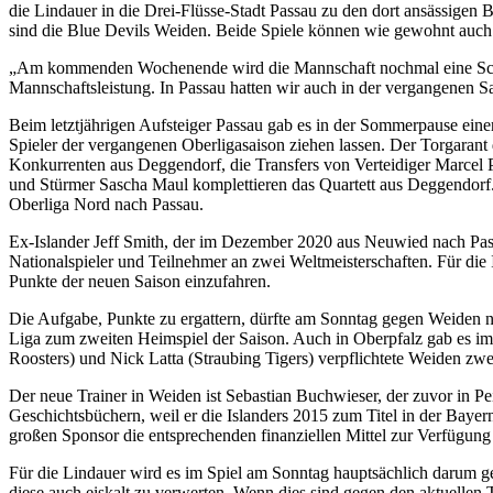
die Lindauer in die Drei-Flüsse-Stadt Passau zu den dort ansässige
sind die Blue Devils Weiden. Beide Spiele können wie gewohnt auch
„Am kommenden Wochenende wird die Mannschaft nochmal eine Schippe 
Mannschaftsleistung. In Passau hatten wir auch in der vergangenen S
Beim letztjährigen Aufsteiger Passau gab es in der Sommerpause ein
Spieler der vergangenen Oberligasaison ziehen lassen. Der Torgaran
Konkurrenten aus Deggendorf, die Transfers von Verteidiger Marcel P
und Stürmer Sascha Maul komplettieren das Quartett aus Deggendorf
Oberliga Nord nach Passau.
Ex-Islander Jeff Smith, der im Dezember 2020 aus Neuwied nach Pass
Nationalspieler und Teilnehmer an zwei Weltmeisterschaften. Für die
Punkte der neuen Saison einzufahren.
Die Aufgabe, Punkte zu ergattern, dürfte am Sonntag gegen Weiden n
Liga zum zweiten Heimspiel der Saison. Auch in Oberpfalz gab es im
Roosters) und Nick Latta (Straubing Tigers) verpflichtete Weiden 
Der neue Trainer in Weiden ist Sebastian Buchwieser, der zuvor in P
Geschichtsbüchern, weil er die Islanders 2015 zum Titel in der Bayer
großen Sponsor die entsprechenden finanziellen Mittel zur Verfügung g
Für die Lindauer wird es im Spiel am Sonntag hauptsächlich darum ge
diese auch eiskalt zu verwerten. Wenn dies sind gegen den aktuellen 