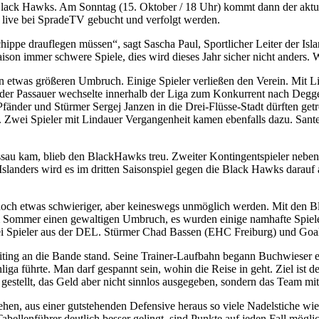
n Black Hawks. Am Sonntag (15. Oktober / 18 Uhr) kommt dann der aktu
 live bei SpradeTV gebucht und verfolgt werden.
drauflegen müssen“, sagt Sascha Paul, Sportlicher Leiter der Islande
aison immer schwere Spiele, dies wird dieses Jahr sicher nicht ander
en etwas größeren Umbruch. Einige Spieler verließen den Verein. Mit
t der Passauer wechselte innerhalb der Liga zum Konkurrent nach Degge
fänder und Stürmer Sergej Janzen in die Drei-Flüsse-Stadt dürften getr
. Zwei Spieler mit Lindauer Vergangenheit kamen ebenfalls dazu. San
au kam, blieb den BlackHawks treu. Zweiter Kontingentspieler neben 
 Islanders wird es im dritten Saisonspiel gegen die Black Hawks darau
och etwas schwieriger, aber keineswegs unmöglich werden. Mit den Bl
 Sommer einen gewaltigen Umbruch, es wurden einige namhafte Spieler 
zwei Spieler aus der DEL. Stürmer Chad Bassen (EHC Freiburg) und Go
eiting an die Bande stand. Seine Trainer-Laufbahn begann Buchwieser e
nliga führte. Man darf gespannt sein, wohin die Reise in geht. Ziel is
estellt, das Geld aber nicht sinnlos ausgegeben, sondern das Team mit 
hen, aus einer gutstehenden Defensive heraus so viele Nadelstiche wi
Tabellenführer deutlich besser gelingt, sind Punkte auf jeden Fall mögl