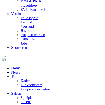
Infos & Preise
Ticketshop
EVL- Fanartikel
Verein
Philosophie
Leitbild
Vorstand
Historie
Mitglied werden
Club 1976
Jobs
Sponsoren
Home
News
Team
Kader
Funktionsteam
Kooperationspartner
Saison
Spielplan
Tabelle