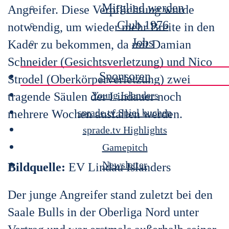
Mitglied werden
Angreifer. Diese Verpflichtung wurde
Club 1976
notwendig, um wieder mehr Breite in den
Jobs
Kader zu bekommen, da mit Damian
Schneider (Gesichtsverletzung) und Nico
Sponsoren
Strodel (Oberkörperverletzung) zwei
Young Islanders
tragende Säulen der Lindauer noch
sprade.tv Spiel buchen
mehrere Wochen ausfallen werden.
sprade.tv Highlights
Gamepitch
Newsletter
Bildquelle:
EV Lindau Islanders
Der junge Angreifer stand zuletzt bei den
Saale Bulls in der Oberliga Nord unter