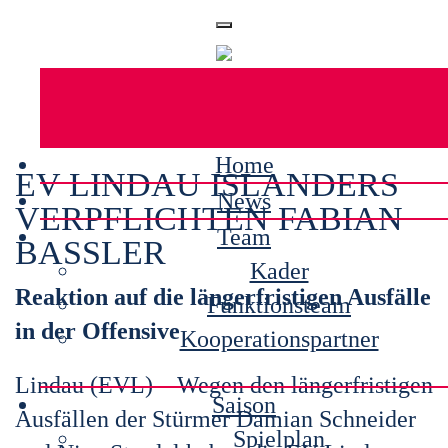
Home
EV LINDAU ISLANDERS
News
VERPFLICHTEN FABIAN
Team
BASSLER
Kader
Reaktion auf die längerfristigen Ausfälle
Funktionsteam
in der Offensive
Kooperationspartner
Lindau (EVL) – Wegen den längerfristigen
Saison
Ausfällen der Stürmer Damian Schneider
Spielplan