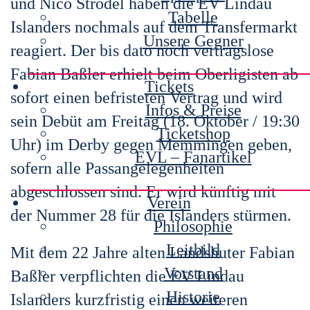
und Nico Strodel haben die EV Lindau
Tabelle
Islanders nochmals auf dem Transfermarkt
Unsere Gegner
reagiert. Der bis dato noch vertragslose
Fabian Baßler erhielt beim Oberligisten ab
Tickets
sofort einen befristeten Vertrag und wird
Infos & Preise
sein Debüt am Freitag (18. Oktober / 19:30
Ticketshop
Uhr) im Derby gegen Memmingen geben,
EVL – Fanartikel
sofern alle Passangelegenheiten
abgeschlossen sind. Er wird künftig mit
Verein
der Nummer 28 für die Islanders stürmen.
Philosophie
Leitbild
Mit dem 22 Jahre alten Landshuter Fabian
Vorstand
Baßler verpflichten die EV Lindau
Historie
Islanders kurzfristig einen weiteren