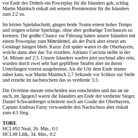
vor Ende des Drittels ein Powerplay für die Islanders gab, schlug
Martin Mairitsch eiskalt mit seinem Premierentor für die Islanders
zum 2:2 zu.
Im letzten Spielabschnitt, gingen beide Teams erneut hohes Tempo
und zeigten schöne Spielzüge, ohne aber großartige Torchancen zu
kreieren. Die größte Chance zur Führung hatten unsere Islanders mit
einem Powerplay zum Mitteldrittel, als der Puck aber erneut am
Gestänge hängen blieb. Kurze Zeit später waren es die Oberbayern,
welche dann aber das Tor erzielten. Adriano Carciola stellte in der
54. Minute auf 2:3. Unsere Islanders warfen jetzt nochmal alles rein,
wurden durch zwei sehr hart gepfiffene Strafen aber im ihrem
Unterfangen vorerst ausgebremst. Als die Uhr dem Ende immer
näher kam, war Martin Mairitsch 2,7 Sekunde vor Schluss zur Stelle
und erzielte im nachstochern das so verdiente 3:3.
Die Overtime musste entscheiden nun entscheiden und das tat sie
auch, im 3gegen3 waren die Islanders am Ende der verdiente Sieger,
Daniel Schwamberger scheiterte noch am Goalie der Oberbayern,
Captain Andreas Farny verwandelte den Nachschuss aber eiskalt
zum 4:3 Sieg.
TORE
HCL#92 Neal, 26. Min., 0:1
HCL#8 Lilik, 34. Min., 0:2