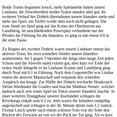
Beide Teams begannen forsch, mehr Spielanteile hatten unsere
Lindauer, die Abwehrreihen beider Teams standen aber gut. Im
weiteren Verlauf des Drittels übernahmen unsere Islanders mehr und
mehr das Spiel, ein Treffer wollte aber noch nicht gelingen. Die
erste Strafe im Spiel ging auf das Konto der Oberbayern aus
Landsberg, im anschließenden Powerplay verhinderte nur der
Pfosten die Führung für die Islanders, so ging es mit einem 0:0 in
die erste Pause.
Zu Beginn des zweiten Drittels waren unsere Lindauer erneut das
aktivere Team, bis zwei schnellen Strafen unsere Islanders
ausbremsten. Im 3 gegen 5 blockten die Jungs über lange Zeit jeden
Schuss und die Abwehr stand extrem gut, aber kurz vor Ende der
ersten Strafe klingelte es im Lindauer Kasten und Landsberg ging
durch Neal mit 0:1 in Führung. Nach dem Gegentreffer war Lindau
erneut die aktivere Mannschaft und verpasste den schnellen
Ausgleich nur knapp. Zur Hälfte des Drittels wechselte Headcoach
Stefan Wiedmaier die Goalies und brachte Matthias Nemec, welcher
dadurch auch sein erstes Spiel im Trikot unserer Islanders machte. In
einer weiteren Drangphase unserer Inselstädter schlugen die
Riverkings eiskalt zum 0:2 zu. Jetzt waren die Islanders endgültig
angestachelt und schlugen in der 36. Minute direkt zum 1:2 zurück.
Florian Lüsch spielte nach einem schönen Solo von der Seite den
Rücken des Torwarts an von wo der Puck ins Tor ging. Als es kurz