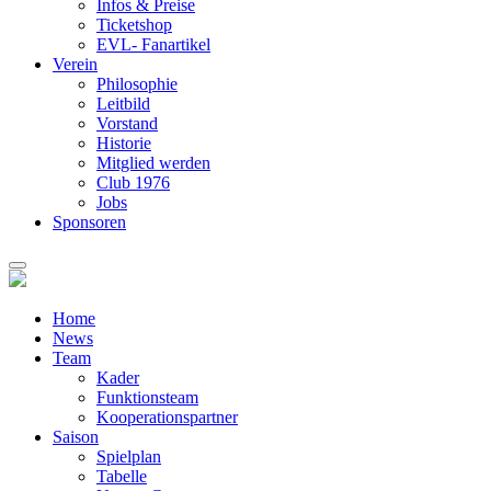
Infos & Preise
Ticketshop
EVL- Fanartikel
Verein
Philosophie
Leitbild
Vorstand
Historie
Mitglied werden
Club 1976
Jobs
Sponsoren
Home
News
Team
Kader
Funktionsteam
Kooperationspartner
Saison
Spielplan
Tabelle