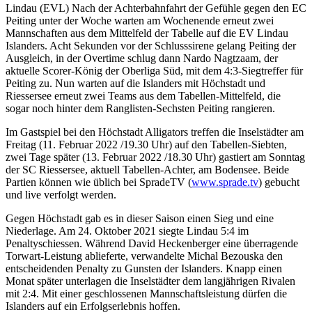
Lindau (EVL) Nach der Achterbahnfahrt der Gefühle gegen den EC
Peiting unter der Woche warten am Wochenende erneut zwei
Mannschaften aus dem Mittelfeld der Tabelle auf die EV Lindau
Islanders. Acht Sekunden vor der Schlusssirene gelang Peiting der
Ausgleich, in der Overtime schlug dann Nardo Nagtzaam, der
aktuelle Scorer-König der Oberliga Süd, mit dem 4:3-Siegtreffer für
Peiting zu. Nun warten auf die Islanders mit Höchstadt und
Riessersee erneut zwei Teams aus dem Tabellen-Mittelfeld, die
sogar noch hinter dem Ranglisten-Sechsten Peiting rangieren.
Im Gastspiel bei den Höchstadt Alligators treffen die Inselstädter am
Freitag (11. Februar 2022 /19.30 Uhr) auf den Tabellen-Siebten,
zwei Tage später (13. Februar 2022 /18.30 Uhr) gastiert am Sonntag
der SC Riessersee, aktuell Tabellen-Achter, am Bodensee. Beide
Partien können wie üblich bei SpradeTV (
www.sprade.tv
) gebucht
und live verfolgt werden.
Gegen Höchstadt gab es in dieser Saison einen Sieg und eine
Niederlage. Am 24. Oktober 2021 siegte Lindau 5:4 im
Penaltyschiessen. Während David Heckenberger eine überragende
Torwart-Leistung ablieferte, verwandelte Michal Bezouska den
entscheidenden Penalty zu Gunsten der Islanders. Knapp einen
Monat später unterlagen die Inselstädter dem langjährigen Rivalen
mit 2:4. Mit einer geschlossenen Mannschaftsleistung dürfen die
Islanders auf ein Erfolgserlebnis hoffen.