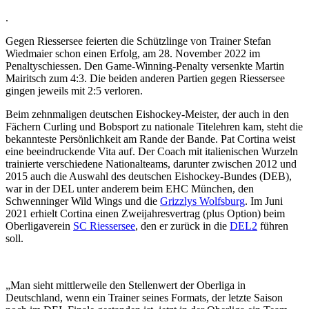
.
Gegen Riessersee feierten die Schützlinge von Trainer Stefan
Wiedmaier schon einen Erfolg, am 28. November 2022 im
Penaltyschiessen. Den Game-Winning-Penalty versenkte Martin
Mairitsch zum 4:3. Die beiden anderen Partien gegen Riessersee
gingen jeweils mit 2:5 verloren.
Beim zehnmaligen deutschen Eishockey-Meister, der auch in den
Fächern Curling und Bobsport zu nationale Titelehren kam, steht die
bekannteste Persönlichkeit am Rande der Bande. Pat Cortina weist
eine beeindruckende Vita auf. Der Coach mit italienischen Wurzeln
trainierte verschiedene Nationalteams, darunter zwischen 2012 und
2015 auch die Auswahl des deutschen Eishockey-Bundes (DEB),
war in der DEL unter anderem beim EHC München, den
Schwenninger Wild Wings und die
Grizzlys Wolfsburg
. Im Juni
2021 erhielt Cortina einen Zweijahresvertrag (plus Option) beim
Oberligaverein
SC Riessersee
, den er zurück in die
DEL2
führen
soll.
„Man sieht mittlerweile den Stellenwert der Oberliga in
Deutschland, wenn ein Trainer seines Formats, der letzte Saison