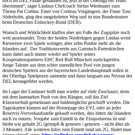
noch im DEL Finale gestanden ist, jetzt in der Oberliga ein Team
übernimmt“, sagte Lindaus Chefcoach Stefan Wiedmaier zum
Thema Pat Cortina. Einer von Cortinas Vorgängern, der Finne Toni
Söderholm, ging den umgekehrten Weg und ist nun Bundestrainer
beim Deutschen Eishockey-Bund (DEB).
Wunsch und Wirklichkeit klaffen aber am Fuße der Zugspitze noch
weit auseinander. Trotz der beiden Niederlagen gegen Lindau weist
Riessersee zwei Spiele weniger, aber zehn Punkte mehr als die
Islanders auf. Der Traditionsverein aus Garmisch-Partenkirchen
kann dabei auch immer wieder auf Spieler seines
Kooperationspartners EHC Red Bull München zurückgreifen.
Junge Talente aus dem schier unendlichen Pool von jungen
deutschen Spielern aus der bayerischen Landeshauptstadt sollen in
der Oberliga Spielpraxis sammeln und dann langsam ans Niveau der
DEL herangeführt werden.
Im Lager der Lindauer hofft man wieder auf viele Zuschauer, denn
mit dem lautstarken Push von den Rängen, soll das Ziel
Klassenerhalt gemeinsam und baldmöglichst geschafft werden. Die
Tageskarten können auf der Homepage des EVL oder an jeder
Reservix-Vorverkaufsstelle gekauft werden, dies bitten die Islanders
auch zu nutzen. Vorgabe zum Eintritt in die Eissportarena ist und
bleibt wie gehabt 2G (geimpft & genesen / genesen – nicht älter als
3 Monate). Alle weiteren Infos zum Eintritt rund um 2G, findet man
immer aktuell unter:
https://evlindau.com/tickets/corona/