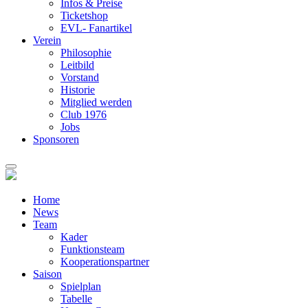
Infos & Preise
Ticketshop
EVL- Fanartikel
Verein
Philosophie
Leitbild
Vorstand
Historie
Mitglied werden
Club 1976
Jobs
Sponsoren
Home
News
Team
Kader
Funktionsteam
Kooperationspartner
Saison
Spielplan
Tabelle