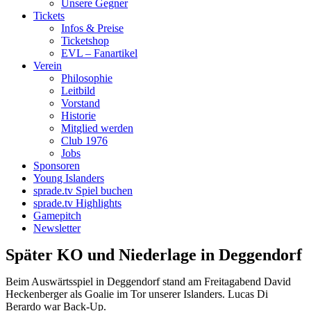
Unsere Gegner
Tickets
Infos & Preise
Ticketshop
EVL – Fanartikel
Verein
Philosophie
Leitbild
Vorstand
Historie
Mitglied werden
Club 1976
Jobs
Sponsoren
Young Islanders
sprade.tv Spiel buchen
sprade.tv Highlights
Gamepitch
Newsletter
Später KO und Niederlage in Deggendorf
Beim Auswärtsspiel in Deggendorf stand am Freitagabend David
Heckenberger als Goalie im Tor unserer Islanders. Lucas Di
Berardo war Back-Up.