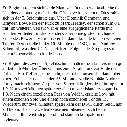
Zu Beginn tasteten sich beide Mannschaften ein wenig ab, ehe die
Islanders ein wenig mehr in die Offensive investierten. Dies zahlte
sich in der 5. Spielminute aus. Über Dominik Ochmann und
Brayden Low, kam der Puck zu Mark Heatley, der schön zum 0:1
traf. Im weiteren Verlauf war es eine ausgeglichene Partie mit
leichten Vorteilen für die Islanders, aber ohne große Torchancen.
Ein erstes Powerplay für unserer Lindauer brachte keinen weiteren
Treffer. Den erzielte in der 16. Minute der DSC, durch Andrew
Schembri, was den 1:1 Ausgleich zur Folge hatte. So ging es mit
einem Unentschieden in die Pause.
Zu Beginn des zweiten Spielabschnitts hatten die Islanders noch gut
anderthalb Minuten Überzahl aus einer Strafe kurz vor Ende des
Drittels. Ein Treffer gelang nicht, dies holten unsere Lindauer aber
kurze Zeit später nach. In der 23. Minute erzielte Kapitän Andreas
Farny, nach schönem Zuspiel von Simon Klingler die Führung zum
1:2. Nur zwei Minuten später erzielten unsere Islanders sogar das
1:3. Nach einem exzellenten Pass von Widén, erzielte Low mit
einem schönen Solo und einem noch schöneren Tor das 1:3.
Wiederum nur zwei Minuten später kam der DSC, durch Seidl, auf
2:3 heran. Bis zur zweiten Pause neutralisierten sich beide
Mannschaften weitestegehend und standen kompakt in der
Defensive.