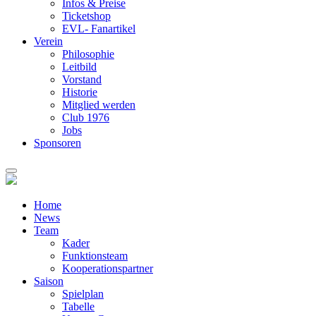
Infos & Preise
Ticketshop
EVL- Fanartikel
Verein
Philosophie
Leitbild
Vorstand
Historie
Mitglied werden
Club 1976
Jobs
Sponsoren
Home
News
Team
Kader
Funktionsteam
Kooperationspartner
Saison
Spielplan
Tabelle