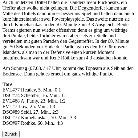
Auch im letzten Drittel hatten die Islanders mehr Puckbesitz, ein
Treffer aber wollte nicht gelingen. Die Deggendorfer kamen zur
Mitte des Drittels dann immer besser ins Spiel und hatten dann auch
kurz hintereinander zwei Powerplayspiele. Das zweite nutzten sie
durch Kumeliasukas in der 50. Minute zum 3:3 Ausgleich. Beide
Teams agierten nun wieder offensiver, denn es ging um wichtige
drei Punkte, beide Torhüter waren aber stets zur Stelle und
vereitelten mit guten Paraden den Gegentreffer. In der 60. Minute
gut 50 Sekunden vor Ende der Partie, gab es den KO für unsere
Islanders, als man in der Defensive einen kurzen Moment
unaufmerksam war und René Röthke zum 4:3 abstauben konnte.
Am Sonntag (07.03. / 17 Uhr) kommt das Topteam aus Selb an den
Bodensee. Dann geht es erneut um ganz wichtige Punkte.
Tore
:
EVL#77 Heatley, 5. Min., 0:1
DSC#74 Schembri, 16. Min., 1:1
EVL#68 A. Farny, 23. Min., 1:2
EVL#7 Low, 25. Min., 1:3
DSC#89 Seidl, 27. Min., 2:3
DSC#77 Kumeliauskas, 50. Min., 3:3
DSC#97 Röthke, 60. Min., 4:3
Zurück