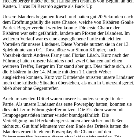
Heckenberger hütete bei den Lindauern erstmals von Beginn an den
Kasten. Lucas Di Berardo agierte als Back-Up.
Unsere Islanders begannen forsch und hatten gut 20 Sekunden nach
dem Eröffnungsbully die erste Chance, welche von Eisbären-Goalie
Patrick Berger vereitelt werden konnte. Die erste Chance der
Eisbären war sehr gefährlich, landete am Pfosten der Islanders. Im
weiteren Verlauf war es eine ausgeglichene Partie mit leichten
Vorteilen für unsere Lindauer. Diese Vorteile nutzten sie in der 13.
Spielminute zum 0:1. Torschütze war Simon Klingler, nach
Vorarbeit durch Andreas Farny und Florian Lüsch. Kurz nach der
Führung hatten unsere Islanders noch zwei Chancen auf einen
weiteren Treffer, Berger im Tor stand aber gut. Dies rächte sich, als
die Eisbären in der 14. Minute mit dem 1:1 durch Weber
ausgleichen konnten. Kurz vor Drittelende mussten unsere Lindauer
noch eine kritische Situation überstehen, als man in Unterzahl geriet,
blieb aber ohne Gegentreffer.
Auch im zweiten Drittel waren unsere Islanders sehr gut in der
Partie. Als unsere Lindauer das erste Powerplay hatten, konnten sie
dies nicht zum Führungstreffer nutzen. Die Eisbären waren mit
Tempogegenstößen immer wieder brandgefährlich. Die
Verteidigung und Heckenberger standen aber sicher und ließen
nichts zu. Gut fünf Minutem vor dem Ende des Drittels hatten die
Islanders erneut in einem Powerplay die Chance auf den