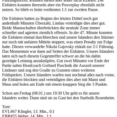
Führungstreffer, konnten diesen aber leider nicht erzielen. Die
Eisbären konnten ihrerseits aber ein Powerplay ebenfalls nicht
nutzen. So blieb es beim verdienten 1:1 zur zweiten Pause.
Die Eisbären hatten zu Beginn des letzten Drittel noch gut
anderthalb Minuten Überzahl, Lindau verteidigte dies aber gut.
Beide Mannschaften überbrückten die neutrale Zone immer
schneller und agierten ziemlich offensiv. In der 47. Minute konnten
die Eisbären einmal durchbrechen und unsere Islanders den Stürmer
nur noch mit unfairen Mitteln stoppen, was einen Penalty zur Folge
hatte. Diesen verwandelte Nikola Gajovsky eiskalt zur 2:1 Führung.
Das Momentum war dann auf Seiten der Eisbären. Unsere Islanders
taten sich nach diesem Gegentreffer schwer an die bis dahin
gezeitgte Leistung anzuknüpfen. Gut zwei Minuten vor Ende der
Partie nahm Headcoach Gerhard Puschnik die Auszeit unserer
Lindauer und zog den Goalie zu Gunsten eines weiteren
Feldspielers. Unsere Islanders warfen nun nochmal alles nach vorne,
die Eisbären blockten und verteidigten dies aber mit Mann und
Maus und holen am Ende mit einem knappen Sieg die 3 Punkte.
Schon am Freitag (08.01.) um 19:30 Uhr geht es für unsere
Islanders weiter. Dann sind sie zu Gast bei den Starbulls Rosenheim.
Tore:
EVL#67 Klingler, 13. Min., 0:1
EBR#55 Weber, 14. Min., 1:1