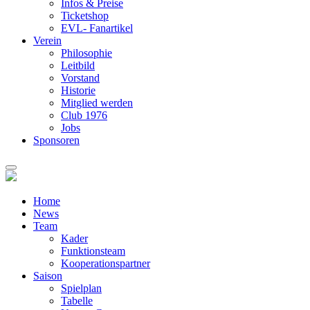
Infos & Preise
Ticketshop
EVL- Fanartikel
Verein
Philosophie
Leitbild
Vorstand
Historie
Mitglied werden
Club 1976
Jobs
Sponsoren
Home
News
Team
Kader
Funktionsteam
Kooperationspartner
Saison
Spielplan
Tabelle