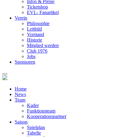
Infos & Preise
Ticketshop
EVL- Fanartikel
Verein
Philosophie
Leitbild
Vorstand
Historie
Mitglied werden
Club 1976
Jobs
Sponsoren
Home
News
Team
Kader
Funktionsteam
Kooperationspartner
Saison
Spielplan
Tabelle