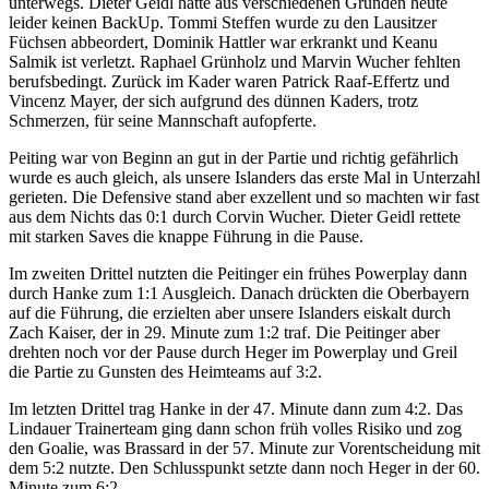
unterwegs. Dieter Geidl hatte aus verschiedenen Gründen heute
leider keinen BackUp. Tommi Steffen wurde zu den Lausitzer
Füchsen abbeordert, Dominik Hattler war erkrankt und Keanu
Salmik ist verletzt. Raphael Grünholz und Marvin Wucher fehlten
berufsbedingt. Zurück im Kader waren Patrick Raaf-Effertz und
Vincenz Mayer, der sich aufgrund des dünnen Kaders, trotz
Schmerzen, für seine Mannschaft aufopferte.
Peiting war von Beginn an gut in der Partie und richtig gefährlich
wurde es auch gleich, als unsere Islanders das erste Mal in Unterzahl
gerieten. Die Defensive stand aber exzellent und so machten wir fast
aus dem Nichts das 0:1 durch Corvin Wucher. Dieter Geidl rettete
mit starken Saves die knappe Führung in die Pause.
Im zweiten Drittel nutzten die Peitinger ein frühes Powerplay dann
durch Hanke zum 1:1 Ausgleich. Danach drückten die Oberbayern
auf die Führung, die erzielten aber unsere Islanders eiskalt durch
Zach Kaiser, der in 29. Minute zum 1:2 traf. Die Peitinger aber
drehten noch vor der Pause durch Heger im Powerplay und Greil
die Partie zu Gunsten des Heimteams auf 3:2.
Im letzten Drittel trag Hanke in der 47. Minute dann zum 4:2. Das
Lindauer Trainerteam ging dann schon früh volles Risiko und zog
den Goalie, was Brassard in der 57. Minute zur Vorentscheidung mit
dem 5:2 nutzte. Den Schlusspunkt setzte dann noch Heger in der 60.
Minute zum 6:2.