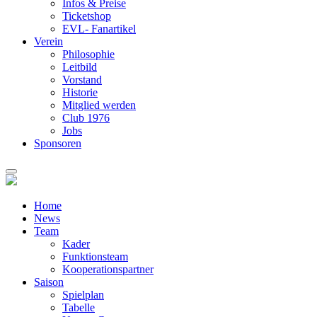
Infos & Preise
Ticketshop
EVL- Fanartikel
Verein
Philosophie
Leitbild
Vorstand
Historie
Mitglied werden
Club 1976
Jobs
Sponsoren
Home
News
Team
Kader
Funktionsteam
Kooperationspartner
Saison
Spielplan
Tabelle