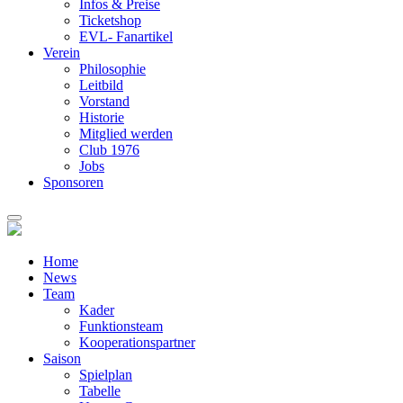
Infos & Preise
Ticketshop
EVL- Fanartikel
Verein
Philosophie
Leitbild
Vorstand
Historie
Mitglied werden
Club 1976
Jobs
Sponsoren
Home
News
Team
Kader
Funktionsteam
Kooperationspartner
Saison
Spielplan
Tabelle