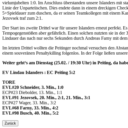
vielumjubelten 1:0. Im Anschluss überstanden unsere Islanders mit sta
Linie der Unparteiischen. Dies endete dann in einem dreckigen Check 
5+Spieldauer zum duschen, da er seinen Teamkollegen mit einem Kampf
Jezovsek traf zum 2:1.
Der Start ins zweite Drittel war für unsere Islanders erneut perfekt. 
Tempogegenstößen aber gefährlich. Einen solchen nutzten sie in der 3
Lindauer das nach nur sechs Sekunden durch Andreas Farny mit dem 4:2
Im letzten Drittel wollten die Peitinger nochmal versuchen den Abstand
einem souveränen Penaltykilling folgenlos. In der Folge ließen unser
Weiter geht‘s am Dienstag (25.02. / 19:30 Uhr) in Peiting, da h
EV Lindau Islanders : EC Peiting 5:2
TORE
EVL#20 Schneider, 3. Min., 1:0
ECP#23 Diebolder, 13. Min., 1:1
EVL#91 Jezovsek, 20. Min., 2:1, 21. Min., 3:1
ECP#27 Wager, 33. Min., 3:2
EVL#68 Farny, 33. Min., 4:2
EVL#98 Busch, 40. Min., 5:2
Zurück