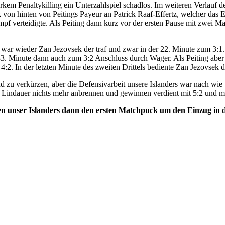
rkem Penaltykilling ein Unterzahlspiel schadlos. Im weiteren Verlauf de
von hinten von Peitings Payeur an Patrick Raaf-Effertz, welcher das Ei
 verteidigte. Als Peiting dann kurz vor der ersten Pause mit zwei Man
Es war wieder Zan Jezovsek der traf und zwar in der 22. Minute zum 3:1.
3. Minute dann auch zum 3:2 Anschluss durch Wager. Als Peiting aber n
. In der letzten Minute des zweiten Drittels bediente Zan Jezovsek dan
 zu verkürzen, aber die Defensivarbeit unsere Islanders war nach wie vo
e Lindauer nichts mehr anbrennen und gewinnen verdient mit 5:2 und ma
aben unser Islanders dann den ersten Matchpuck um den Einzug in d