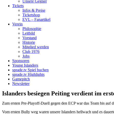
Unsere Gegner
Tickets
Infos & Preise
Ticketshop
EVL – Fanartikel
Verein
Philosophie
Leitbild
Vorstand
Historie
Mitglied werden
Club 1976
Jobs
Sponsoren
Young Islanders
sprade.tv Spiel buchen
sprade.tv Highlights
Gamepitch
Newsletter
Islanders besiegen Peiting verdient im erst
Zum ersten Pre-Playoff-Duell gegen den ECP war das Team bis auf de
Vom ersten Bully weg waren unsere Islanders hellwach und es dauert