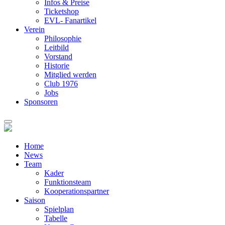
Infos & Preise
Ticketshop
EVL- Fanartikel
Verein
Philosophie
Leitbild
Vorstand
Historie
Mitglied werden
Club 1976
Jobs
Sponsoren
Home
News
Team
Kader
Funktionsteam
Kooperationspartner
Saison
Spielplan
Tabelle