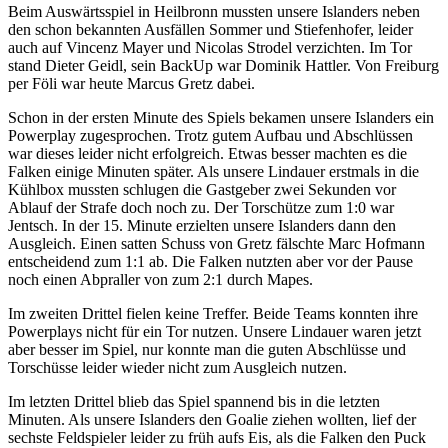
Beim Auswärtsspiel in Heilbronn mussten unsere Islanders neben
den schon bekannten Ausfällen Sommer und Stiefenhofer, leider
auch auf Vincenz Mayer und Nicolas Strodel verzichten. Im Tor
stand Dieter Geidl, sein BackUp war Dominik Hattler. Von Freiburg
per Föli war heute Marcus Gretz dabei.
Schon in der ersten Minute des Spiels bekamen unsere Islanders ein
Powerplay zugesprochen. Trotz gutem Aufbau und Abschlüssen
war dieses leider nicht erfolgreich. Etwas besser machten es die
Falken einige Minuten später. Als unsere Lindauer erstmals in die
Kühlbox mussten schlugen die Gastgeber zwei Sekunden vor
Ablauf der Strafe doch noch zu. Der Torschütze zum 1:0 war
Jentsch. In der 15. Minute erzielten unsere Islanders dann den
Ausgleich. Einen satten Schuss von Gretz fälschte Marc Hofmann
entscheidend zum 1:1 ab. Die Falken nutzten aber vor der Pause
noch einen Abpraller von zum 2:1 durch Mapes.
Im zweiten Drittel fielen keine Treffer. Beide Teams konnten ihre
Powerplays nicht für ein Tor nutzen. Unsere Lindauer waren jetzt
aber besser im Spiel, nur konnte man die guten Abschlüsse und
Torschüsse leider wieder nicht zum Ausgleich nutzen.
Im letzten Drittel blieb das Spiel spannend bis in die letzten
Minuten. Als unsere Islanders den Goalie ziehen wollten, lief der
sechste Feldspieler leider zu früh aufs Eis, als die Falken den Puck