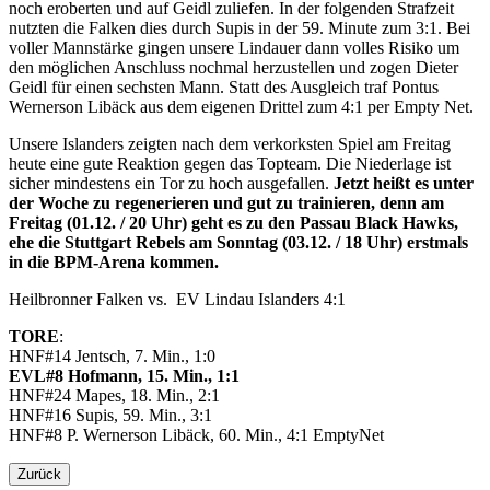
noch eroberten und auf Geidl zuliefen. In der folgenden Strafzeit
nutzten die Falken dies durch Supis in der 59. Minute zum 3:1. Bei
voller Mannstärke gingen unsere Lindauer dann volles Risiko um
den möglichen Anschluss nochmal herzustellen und zogen Dieter
Geidl für einen sechsten Mann. Statt des Ausgleich traf Pontus
Wernerson Libäck aus dem eigenen Drittel zum 4:1 per Empty Net.
Unsere Islanders zeigten nach dem verkorksten Spiel am Freitag
heute eine gute Reaktion gegen das Topteam. Die Niederlage ist
sicher mindestens ein Tor zu hoch ausgefallen.
Jetzt heißt es unter
der Woche zu regenerieren und gut zu trainieren, denn am
Freitag (01.12. / 20 Uhr) geht es zu den Passau Black Hawks,
ehe die Stuttgart Rebels am Sonntag (03.12. / 18 Uhr) erstmals
in die BPM-Arena kommen.
Heilbronner Falken vs. EV Lindau Islanders 4:1
TORE
:
HNF#14 Jentsch, 7. Min., 1:0
EVL#8 Hofmann, 15. Min., 1:1
HNF#24 Mapes, 18. Min., 2:1
HNF#16 Supis, 59. Min., 3:1
HNF#8 P. Wernerson Libäck, 60. Min., 4:1 EmptyNet
Zurück