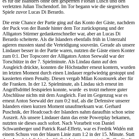
es für die Islanders ohne den gesperrten Florian Lüsch und den
verletzten Julian Tischendorf. Im Tor begann wie die siegreichen
Spiele zuvor Lucas Di Berardo.
Die erste Chance der Partie ging auf das Konto der Gäste, nachdem
der Puck von der Bande hinter dem Tor zurücksprang und der
Alligators Stürmer gedankenschneller war, aber an Lucas Di
Berardo scheiterte. Als die Islanders ebenfalls früh in Unterzahl
agieren mussten stand die Verteidigung souverän. Gerade als unsere
Lindauer besser in der Partie waren, nutzten die Gäste einen Konter
zum 0:1. Der Topscorer der Alligators Anton Seewald war der
Torschütze in der 7. Spielminute. Als Lindau dann auf den
Ausgleich drückte, konnten die Höchstadter erneut kontern, wurden
im letzten Moment durch einen Lindauer regelwiedrig gestoppt und
kassierten einen Penalty. Diesen vergab Milan Koustourek aber für
die Franken. In der 12. Spielminute, als Lindau sich erneut im
Angriffsdrittel festspielen konnte, wurde es trotzt mehrere guter
Abschlüsse nichts mit dem Ausgleich. Fast im Gegenzug war es
erneut Anton Seewald der zum 0:2 traf, als die Defensive unserer
Islanders einen kurzen Moment unaufmerksam war. Gerhard
Puschnik, der Headcoach der Islanders nahm daraufhin schon seine
Auszeit. Als unsere Lindauer dann das erste Powerplay bekamen,
nutzten sie dieses auch sofort. Nach Vorarbeit von Daniel
Schwamberger und Patrick Raaf-Effertz, war es Fredrik Widén mit
einem Schuss von der blauen Linie zum 1:2 in der 15. Minute. Statt