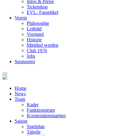
Infos & Preise
Ticketshop
EVL- Fanartikel
Verein
Philosophie
Leitbild
Vorstand
Historie
Mitglied werden
Club 1976
Jobs
Sponsoren
Home
News
Team
Kader
Funktionsteam
Kooperationspartner
Saison
Spielplan
Tabelle