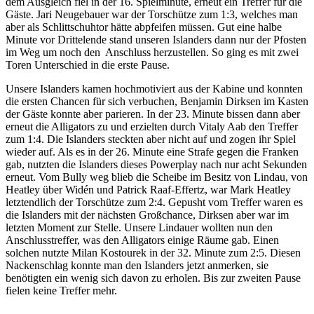
dem Ausgleich fiel in der 16. Spielminute, erneut ein Treffer für die
Gäste. Jari Neugebauer war der Torschütze zum 1:3, welches man
aber als Schlittschuhtor hätte abpfeifen müssen. Gut eine halbe
Minute vor Drittelende stand unseren Islanders dann nur der Pfosten
im Weg um noch den Anschluss herzustellen. So ging es mit zwei
Toren Unterschied in die erste Pause.
Unsere Islanders kamen hochmotiviert aus der Kabine und konnten
die ersten Chancen für sich verbuchen, Benjamin Dirksen im Kasten
der Gäste konnte aber parieren. In der 23. Minute bissen dann aber
erneut die Alligators zu und erzielten durch Vitaly Aab den Treffer
zum 1:4. Die Islanders steckten aber nicht auf und zogen ihr Spiel
wieder auf. Als es in der 26. Minute eine Strafe gegen die Franken
gab, nutzten die Islanders dieses Powerplay nach nur acht Sekunden
erneut. Vom Bully weg blieb die Scheibe im Besitz von Lindau, von
Heatley über Widén und Patrick Raaf-Effertz, war Mark Heatley
letztendlich der Torschütze zum 2:4. Gepusht vom Treffer waren es
die Islanders mit der nächsten Großchance, Dirksen aber war im
letzten Moment zur Stelle. Unsere Lindauer wollten nun den
Anschlusstreffer, was den Alligators einige Räume gab. Einen
solchen nutzte Milan Kostourek in der 32. Minute zum 2:5. Diesen
Nackenschlag konnte man den Islanders jetzt anmerken, sie
benötigten ein wenig sich davon zu erholen. Bis zur zweiten Pause
fielen keine Treffer mehr.