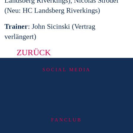
Landsberg Riverkings), Nicolas
Strodel
(
Neu:
HC Landsberg Riverkings)
Trainer
: John Sicinski (Vertrag
verlängert)
ZURÜCK
SOCIAL MEDIA
FANCLUB