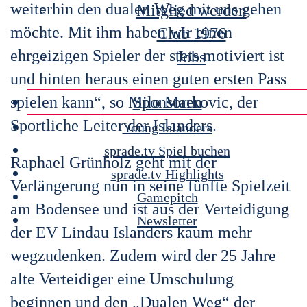
weiterhin den dualen Weg mit uns gehen
Mitglied werden
möchte. Mit
ihm haben wir einen
Club 1976
ehrgeizigen Spieler der stets motiviert ist
Jobs
und hinten heraus einen guten ersten Pass
spielen kann“, so Milo Markovic, der
Sponsoren
Sportliche Leiter der Islanders.
Young Islanders
sprade.tv Spiel buchen
Raphael Grünholz geht mit der
sprade.tv Highlights
Verlängerung nun in seine fünfte Spielzeit
Gamepitch
am Bodensee und ist aus der
Verteidigung
Newsletter
der EV Lindau Islanders kaum mehr
wegzudenken. Zudem wird der 25 Jahre
alte Verteidiger
eine Umschulung
beginnen und den „Dualen Weg“ der