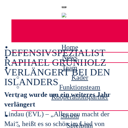
Home
DEFENSIVSPEZIALIST
News
RAPHAEL GRÜNHOLZ
Team
VERLÄNGERT BEI DEN
Kader
ISLANDERS
Funktionsteam
Vertrag wurde um ein weiteres Jahr
Kooperationspartner
verlängert
Lindau (EVL) – „Alles neu macht der
Saison
Mai“, heißt es so schön im Lied von
Spielplan