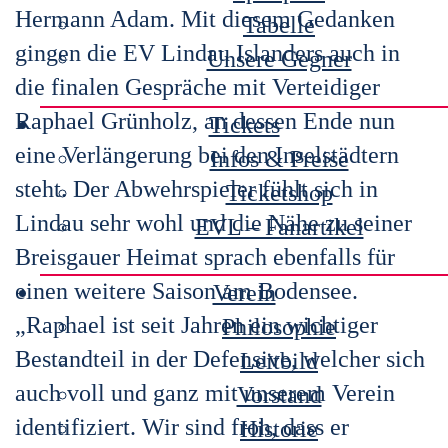
Hermann Adam. Mit diesem
Gedanken
Tabelle
gingen die EV Lindau Islanders auch in
Unsere Gegner
die finalen Gespräche mit Verteidiger
Raphael Grünholz, an
dessen Ende nun
Tickets
eine Verlängerung bei den Inselstädtern
Infos & Preise
steht. Der Abwehrspieler fühlt sich in
Ticketshop
Lindau sehr
wohl und die Nähe zu seiner
EVL – Fanartikel
Breisgaue
r Heimat sprach ebenfalls für
einen weitere Saison am Bodensee.
Verein
„Raphael ist seit Jahren ein wichtiger
Philosophie
Bestandteil in der Defensive, welcher sich
Leitbild
auch voll und ganz mit
unserem Verein
Vorstand
identifiziert. Wir sind froh, dass er
Historie