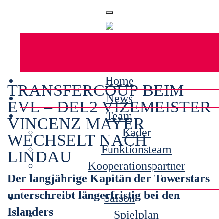
Home
TRANSFERCOUP BEIM
News
EVL – DEL2 VIZEMEISTER
Team
VINCENZ MAYER
Kader
WECHSELT NACH
Funktionsteam
LINDAU
Kooperationspartner
Der langjährige Kapitän der Towerstars
unterschreibt längerfristig bei den
Saison
Islanders
Spielplan