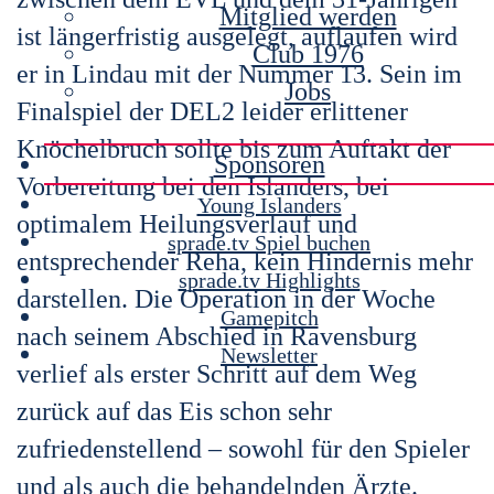
Mitglied werden
ist längerfristig ausgelegt, auflaufen wird
Club 1976
er in Lindau mit der Nummer 13. Sein im
Jobs
Finalspiel der DEL2 leider erlittener
Knöchelbruch sollte bis zum Auftakt der
Sponsoren
Vorbereitung bei den Islanders, bei
Young Islanders
optimalem Heilungsverlauf und
sprade.tv Spiel buchen
entsprechender Reha, kein Hindernis mehr
sprade.tv Highlights
darstellen. Die Operation in der Woche
Gamepitch
nach seinem Abschied in Ravensburg
Newsletter
verlief als erster Schritt auf dem Weg
zurück auf das Eis schon sehr
zufriedenstellend – sowohl für den Spieler
und als auch die behandelnden Ärzte.