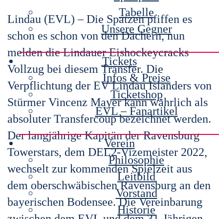
Tabelle
Lindau (EVL) – Die Spatzen pfiffen es
Unsere Gegner
schon es schon von den Dächern, nun
melden die Lindauer Eishockeycracks
Tickets
Vollzug bei diesem Transfer. Die
Infos & Preise
Verpflichtung der EV Lindau Islanders von
Ticketshop
Stürmer Vincenz Mayer kann wahrlich als
EVL – Fanartikel
absoluter Transfercoup bezeichnet werden.
Der langjährige Kapitän der Ravensburg
Verein
Towerstars, dem DEL2-Vizemeister 2022,
Philosophie
wechselt zur kommenden Spielzeit aus
Leitbild
dem oberschwäbischen Ravensburg an den
Vorstand
bayerischen Bodensee. Die Vereinbarung
Historie
zwischen dem EVL und dem 31-Jährigen