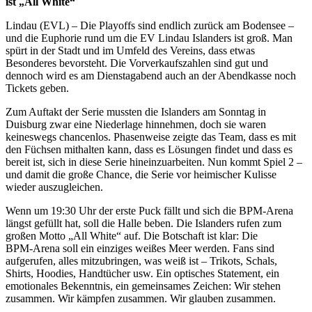
ist „All White“
Lindau (EVL) – Die Playoffs sind endlich zurück am Bodensee –
und die Euphorie rund um die EV Lindau Islanders ist groß. Man
spürt in der Stadt und im Umfeld des Vereins, dass etwas
Besonderes bevorsteht. Die Vorverkaufszahlen sind gut und
dennoch wird es am Dienstagabend auch an der Abendkasse noch
Tickets geben.
Zum Auftakt der Serie mussten die Islanders am Sonntag in
Duisburg zwar eine Niederlage hinnehmen, doch sie waren
keineswegs chancenlos. Phasenweise zeigte das Team, dass es mit
den Füchsen mithalten kann, dass es Lösungen findet und dass es
bereit ist, sich in diese Serie hineinzuarbeiten. Nun kommt Spiel 2 –
und damit die große Chance, die Serie vor heimischer Kulisse
wieder auszugleichen.
Wenn um 19:30 Uhr der erste Puck fällt und sich die BPM‑Arena
längst gefüllt hat, soll die Halle beben. Die Islanders rufen zum
großen Motto „All White“ auf. Die Botschaft ist klar: Die
BPM‑Arena soll ein einziges weißes Meer werden. Fans sind
aufgerufen, alles mitzubringen, was weiß ist – Trikots, Schals,
Shirts, Hoodies, Handtücher usw. Ein optisches Statement, ein
emotionales Bekenntnis, ein gemeinsames Zeichen: Wir stehen
zusammen. Wir kämpfen zusammen. Wir glauben zusammen.