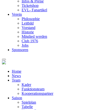
Infos & Preise
Ticketshop
EVL- Fanartikel
Verein
Philosophie
Leitbild
Vorstand
Historie
Mitglied werden
Club 1976
Jobs
Sponsoren
Home
News
Team
Kader
Funktionsteam
Kooperationspartner
Saison
Spielplan
Tabelle