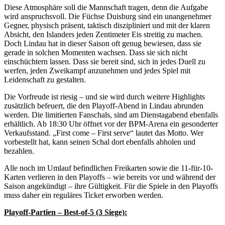
Diese Atmosphäre soll die Mannschaft tragen, denn die Aufgabe
wird anspruchsvoll. Die Füchse Duisburg sind ein unangenehmer
Gegner, physisch präsent, taktisch diszipliniert und mit der klaren
Absicht, den Islanders jeden Zentimeter Eis streitig zu machen.
Doch Lindau hat in dieser Saison oft genug bewiesen, dass sie
gerade in solchen Momenten wachsen. Dass sie sich nicht
einschüchtern lassen. Dass sie bereit sind, sich in jedes Duell zu
werfen, jeden Zweikampf anzunehmen und jedes Spiel mit
Leidenschaft zu gestalten.
Die Vorfreude ist riesig – und sie wird durch weitere Highlights
zusätzlich befeuert, die den Playoff‑Abend in Lindau abrunden
werden. Die limitierten Fanschals, sind am Dienstagabend ebenfalls
erhältlich. Ab 18:30 Uhr öffnet vor der BPM‑Arena ein gesonderter
Verkaufsstand. „First come – First serve“ lautet das Motto. Wer
vorbestellt hat, kann seinen Schal dort ebenfalls abholen und
bezahlen.
Alle noch im Umlauf befindlichen Freikarten sowie die 11‑für‑10-
Karten verlieren in den Playoffs – wie bereits vor und während der
Saison angekündigt – ihre Gültigkeit. Für die Spiele in den Playoffs
muss daher ein reguläres Ticket erworben werden.
Playoff-Partien – Best-of-5 (3 Siege):