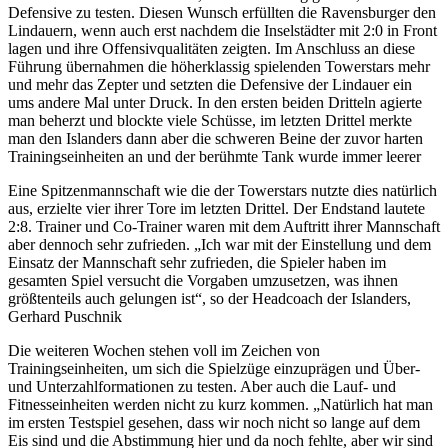
Defensive zu testen. Diesen Wunsch erfüllten die Ravensburger den
Lindauern, wenn auch erst nachdem die Inselstädter mit 2:0 in Front
lagen und ihre Offensivqualitäten zeigten. Im Anschluss an diese
Führung übernahmen die höherklassig spielenden Towerstars mehr
und mehr das Zepter und setzten die Defensive der Lindauer ein
ums andere Mal unter Druck. In den ersten beiden Dritteln agierte
man beherzt und blockte viele Schüsse, im letzten Drittel merkte
man den Islanders dann aber die schweren Beine der zuvor harten
Trainingseinheiten an und der berühmte Tank wurde immer leerer
Eine Spitzenmannschaft wie die der Towerstars nutzte dies natürlich
aus, erzielte vier ihrer Tore im letzten Drittel. Der Endstand lautete
2:8. Trainer und Co-Trainer waren mit dem Auftritt ihrer Mannschaft
aber dennoch sehr zufrieden. „Ich war mit der Einstellung und dem
Einsatz der Mannschaft sehr zufrieden, die Spieler haben im
gesamten Spiel versucht die Vorgaben umzusetzen, was ihnen
größtenteils auch gelungen ist“, so der Headcoach der Islanders,
Gerhard Puschnik
Die weiteren Wochen stehen voll im Zeichen von
Trainingseinheiten, um sich die Spielzüge einzuprägen und Über-
und Unterzahlformationen zu testen. Aber auch die Lauf- und
Fitnesseinheiten werden nicht zu kurz kommen. „Natürlich hat man
im ersten Testspiel gesehen, dass wir noch nicht so lange auf dem
Eis sind und die Abstimmung hier und da noch fehlte, aber wir sind