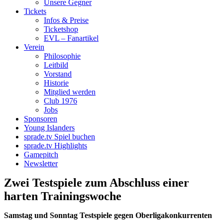
Unsere Gegner
Tickets
Infos & Preise
Ticketshop
EVL – Fanartikel
Verein
Philosophie
Leitbild
Vorstand
Historie
Mitglied werden
Club 1976
Jobs
Sponsoren
Young Islanders
sprade.tv Spiel buchen
sprade.tv Highlights
Gamepitch
Newsletter
Zwei Testspiele zum Abschluss einer
harten Trainingswoche
Samstag und Sonntag Testspiele gegen Oberligakonkurrenten