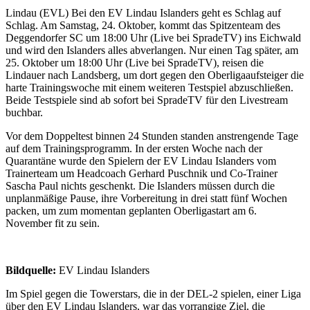
Lindau (EVL) Bei den EV Lindau Islanders geht es Schlag auf
Schlag. Am Samstag, 24. Oktober, kommt das Spitzenteam des
Deggendorfer SC um 18:00 Uhr (Live bei SpradeTV) ins Eichwald
und wird den Islanders alles abverlangen. Nur einen Tag später, am
25. Oktober um 18:00 Uhr (Live bei SpradeTV), reisen die
Lindauer nach Landsberg, um dort gegen den Oberligaaufsteiger die
harte Trainingswoche mit einem weiteren Testspiel abzuschließen.
Beide Testspiele sind ab sofort bei SpradeTV für den Livestream
buchbar.
Vor dem Doppeltest binnen 24 Stunden standen anstrengende Tage
auf dem Trainingsprogramm. In der ersten Woche nach der
Quarantäne wurde den Spielern der EV Lindau Islanders vom
Trainerteam um Headcoach Gerhard Puschnik und Co-Trainer
Sascha Paul nichts geschenkt. Die Islanders müssen durch die
unplanmäßige Pause, ihre Vorbereitung in drei statt fünf Wochen
packen, um zum momentan geplanten Oberligastart am 6.
November fit zu sein.
Bildquelle:
EV Lindau Islanders
Im Spiel gegen die Towerstars, die in der DEL-2 spielen, einer Liga
über den EV Lindau Islanders, war das vorrangige Ziel, die