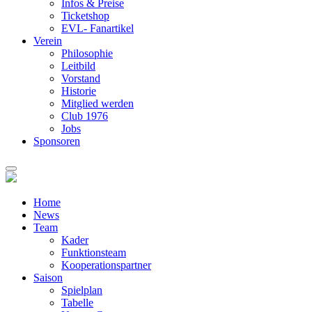
Infos & Preise
Ticketshop
EVL- Fanartikel
Verein
Philosophie
Leitbild
Vorstand
Historie
Mitglied werden
Club 1976
Jobs
Sponsoren
Home
News
Team
Kader
Funktionsteam
Kooperationspartner
Saison
Spielplan
Tabelle