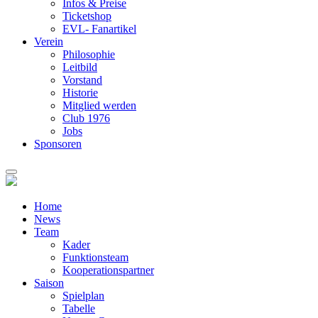
Infos & Preise
Ticketshop
EVL- Fanartikel
Verein
Philosophie
Leitbild
Vorstand
Historie
Mitglied werden
Club 1976
Jobs
Sponsoren
Home
News
Team
Kader
Funktionsteam
Kooperationspartner
Saison
Spielplan
Tabelle