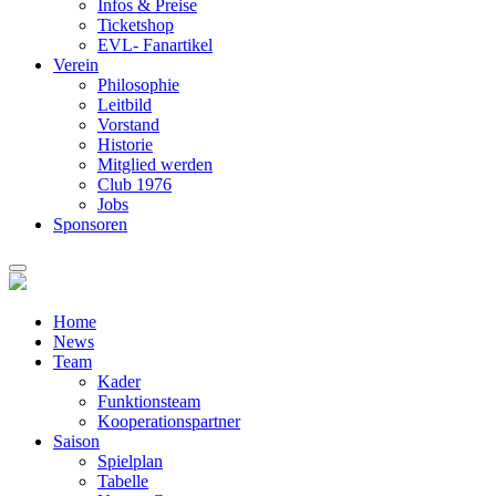
Infos & Preise
Ticketshop
EVL- Fanartikel
Verein
Philosophie
Leitbild
Vorstand
Historie
Mitglied werden
Club 1976
Jobs
Sponsoren
Home
News
Team
Kader
Funktionsteam
Kooperationspartner
Saison
Spielplan
Tabelle