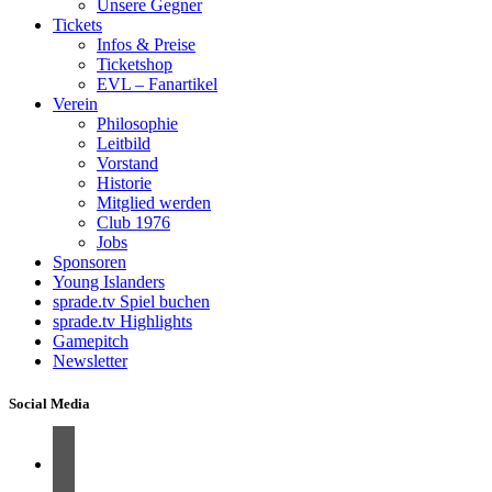
Unsere Gegner
Tickets
Infos & Preise
Ticketshop
EVL – Fanartikel
Verein
Philosophie
Leitbild
Vorstand
Historie
Mitglied werden
Club 1976
Jobs
Sponsoren
Young Islanders
sprade.tv Spiel buchen
sprade.tv Highlights
Gamepitch
Newsletter
Social Media