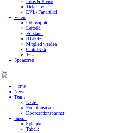
Infos & Preise
Ticketshop
EVL- Fanartikel
Verein
Philosophie
Leitbild
Vorstand
Historie
Mitglied werden
Club 1976
Jobs
Sponsoren
Home
News
Team
Kader
Funktionsteam
Kooperationspartner
Saison
Spielplan
Tabelle