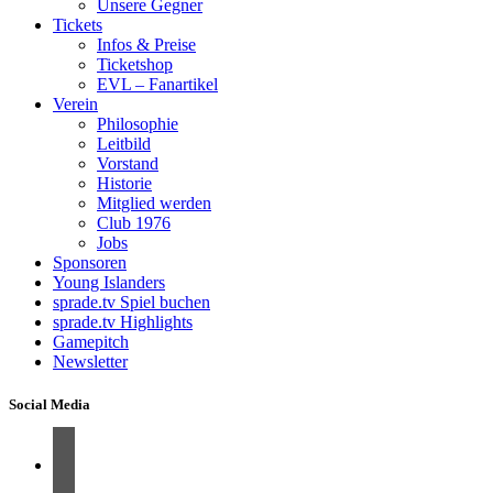
Unsere Gegner
Tickets
Infos & Preise
Ticketshop
EVL – Fanartikel
Verein
Philosophie
Leitbild
Vorstand
Historie
Mitglied werden
Club 1976
Jobs
Sponsoren
Young Islanders
sprade.tv Spiel buchen
sprade.tv Highlights
Gamepitch
Newsletter
Social Media