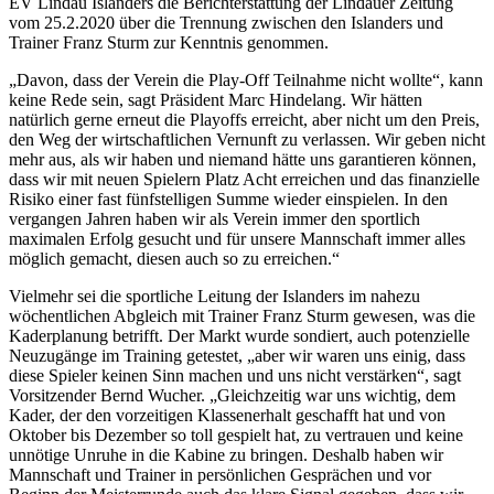
EV Lindau Islanders die Berichterstattung der Lindauer Zeitung
vom 25.2.2020 über die Trennung zwischen den Islanders und
Trainer Franz Sturm zur Kenntnis genommen.
„Davon, dass der Verein die Play-Off Teilnahme nicht wollte“, kann
keine Rede sein, sagt Präsident Marc Hindelang. Wir hätten
natürlich gerne erneut die Playoffs erreicht, aber nicht um den Preis,
den Weg der wirtschaftlichen Vernunft zu verlassen. Wir geben nicht
mehr aus, als wir haben und niemand hätte uns garantieren können,
dass wir mit neuen Spielern Platz Acht erreichen und das finanzielle
Risiko einer fast fünfstelligen Summe wieder einspielen. In den
vergangen Jahren haben wir als Verein immer den sportlich
maximalen Erfolg gesucht und für unsere Mannschaft immer alles
möglich gemacht, diesen auch so zu erreichen.“
Vielmehr sei die sportliche Leitung der Islanders im nahezu
wöchentlichen Abgleich mit Trainer Franz Sturm gewesen, was die
Kaderplanung betrifft. Der Markt wurde sondiert, auch potenzielle
Neuzugänge im Training getestet, „aber wir waren uns einig, dass
diese Spieler keinen Sinn machen und uns nicht verstärken“, sagt
Vorsitzender Bernd Wucher. „Gleichzeitig war uns wichtig, dem
Kader, der den vorzeitigen Klassenerhalt geschafft hat und von
Oktober bis Dezember so toll gespielt hat, zu vertrauen und keine
unnötige Unruhe in die Kabine zu bringen. Deshalb haben wir
Mannschaft und Trainer in persönlichen Gesprächen und vor