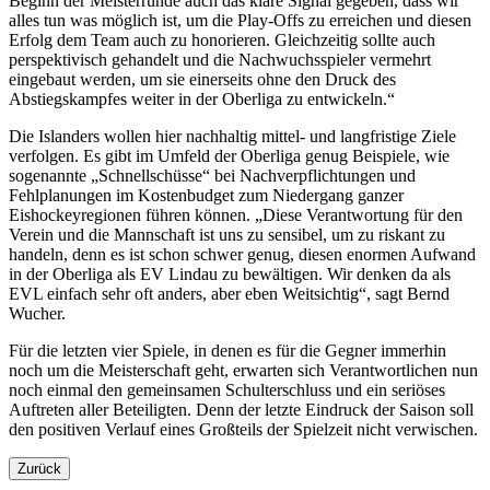
Beginn der Meisterrunde auch das klare Signal gegeben, dass wir
alles tun was möglich ist, um die Play-Offs zu erreichen und diesen
Erfolg dem Team auch zu honorieren. Gleichzeitig sollte auch
perspektivisch gehandelt und die Nachwuchsspieler vermehrt
eingebaut werden, um sie einerseits ohne den Druck des
Abstiegskampfes weiter in der Oberliga zu entwickeln.“
Die Islanders wollen hier nachhaltig mittel- und langfristige Ziele
verfolgen. Es gibt im Umfeld der Oberliga genug Beispiele, wie
sogenannte „Schnellschüsse“ bei Nachverpflichtungen und
Fehlplanungen im Kostenbudget zum Niedergang ganzer
Eishockeyregionen führen können. „Diese Verantwortung für den
Verein und die Mannschaft ist uns zu sensibel, um zu riskant zu
handeln, denn es ist schon schwer genug, diesen enormen Aufwand
in der Oberliga als EV Lindau zu bewältigen. Wir denken da als
EVL einfach sehr oft anders, aber eben Weitsichtig“, sagt Bernd
Wucher.
Für die letzten vier Spiele, in denen es für die Gegner immerhin
noch um die Meisterschaft geht, erwarten sich Verantwortlichen nun
noch einmal den gemeinsamen Schulterschluss und ein seriöses
Auftreten aller Beteiligten. Denn der letzte Eindruck der Saison soll
den positiven Verlauf eines Großteils der Spielzeit nicht verwischen.
Zurück