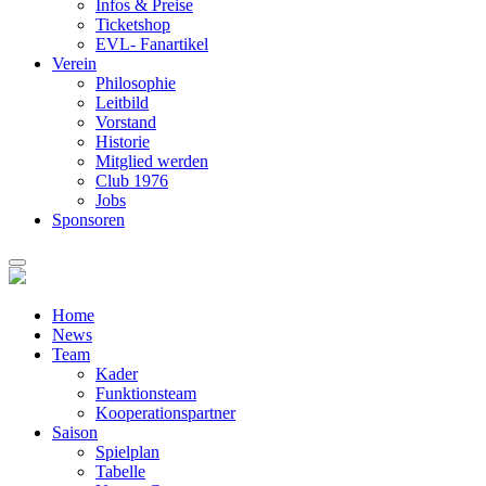
Infos & Preise
Ticketshop
EVL- Fanartikel
Verein
Philosophie
Leitbild
Vorstand
Historie
Mitglied werden
Club 1976
Jobs
Sponsoren
Home
News
Team
Kader
Funktionsteam
Kooperationspartner
Saison
Spielplan
Tabelle