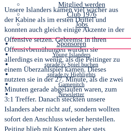
Mitglied werden
Unsere Islanders kamen viel wacher aus
Club 1976
der Kabine als im ersten Drittel und
Jobs
konnten auch gleich einige Akzente in der
Offensive setzen. Gebremst in ihren
Sponsoren
Offensivbemühungen wurden sie
Young Islanders
allerdings ein wenig, als die Peitinger zu
sprade.tv Spiel buchen
einem Überzahlspiel kamen. Dieses
sprade.tv Highlights
nutzten sie in der 27. Minute, als die zwei
Gamepitch
Minuten gerade abgelaufen waren, zum
Newsletter
3:1 Treffer. Danach steckten unsere
Islanders aber nicht auf, sondern wollten
sofort den Anschluss wieder herstellen.
Peiting blieb mit Kontern aber stets