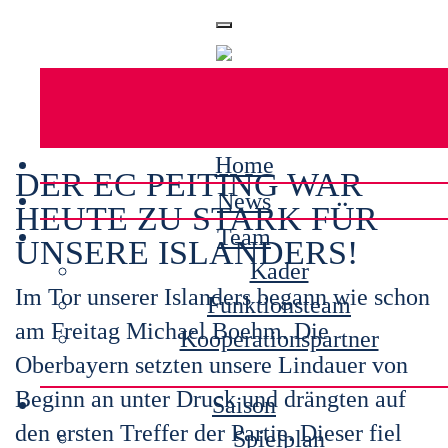
Home
DER EC PEITING WAR
News
HEUTE ZU STARK FÜR
Team
UNSERE ISLANDERS!
Kader
Im Tor unserer Islanders begann wie schon
Funktionsteam
am Freitag Michael Boehm. Die
Kooperationspartner
Oberbayern setzten unsere Lindauer von
Beginn an unter Druck und drängten auf
Saison
den ersten Treffer der Partie. Dieser fiel
Spielplan