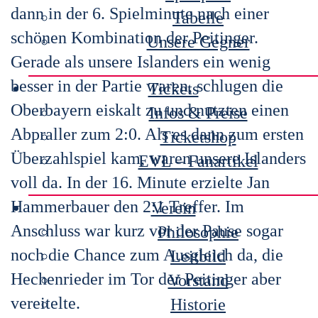
dann in der 6. Spielminute nach einer
Tabelle
schönen Kombination der Peitinger.
Unsere Gegner
Gerade als unsere Islanders ein wenig
besser in der Partie waren, schlugen die
Tickets
Oberbayern eiskalt zu und nutzten einen
Infos & Preise
Abpraller zum 2:0. Als es dann zum ersten
Ticketshop
Überzahlspiel kam, waren unsere Islanders
EVL – Fanartikel
voll da. In der 16. Minute erzielte Jan
Hammerbauer den 2:1 Treffer. Im
Verein
Anschluss war kurz vor der Pause sogar
Philosophie
noch die Chance zum Ausgleich da, die
Leitbild
Hechenrieder im Tor der Peitinger aber
Vorstand
vereitelte.
Historie