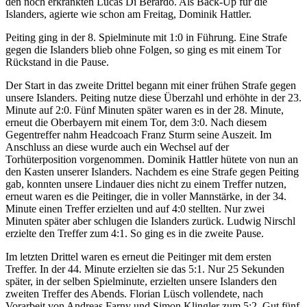
den noch erkrankten Lucas Di Berardo. Als Back-Up für die
Islanders, agierte wie schon am Freitag, Dominik Hattler.
Peiting ging in der 8. Spielminute mit 1:0 in Führung. Eine Strafe
gegen die Islanders blieb ohne Folgen, so ging es mit einem Tor
Rückstand in die Pause.
Der Start in das zweite Drittel begann mit einer frühen Strafe gegen
unsere Islanders. Peiting nutze diese Überzahl und erhöhte in der 23.
Minute auf 2:0. Fünf Minuten später waren es in der 28. Minute,
erneut die Oberbayern mit einem Tor, dem 3:0. Nach diesem
Gegentreffer nahm Headcoach Franz Sturm seine Auszeit. Im
Anschluss an diese wurde auch ein Wechsel auf der
Torhüterposition vorgenommen. Dominik Hattler hütete von nun an
den Kasten unserer Islanders. Nachdem es eine Strafe gegen Peiting
gab, konnten unsere Lindauer dies nicht zu einem Treffer nutzen,
erneut waren es die Peitinger, die in voller Mannstärke, in der 34.
Minute einen Treffer erzielten und auf 4:0 stellten. Nur zwei
Minuten später aber schlugen die Islanders zurück. Ludwig Nirschl
erzielte den Treffer zum 4:1. So ging es in die zweite Pause.
Im letzten Drittel waren es erneut die Peitinger mit dem ersten
Treffer. In der 44. Minute erzielten sie das 5:1. Nur 25 Sekunden
später, in der selben Spielminute, erzielten unsere Islanders den
zweiten Treffer des Abends. Florian Lüsch vollendete, nach
Vorarbeit von Andreas Farny und Simon Klingler zum 5:2. Gut fünf