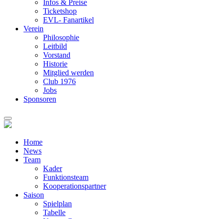
Infos & Preise
Ticketshop
EVL- Fanartikel
Verein
Philosophie
Leitbild
Vorstand
Historie
Mitglied werden
Club 1976
Jobs
Sponsoren
Home
News
Team
Kader
Funktionsteam
Kooperationspartner
Saison
Spielplan
Tabelle