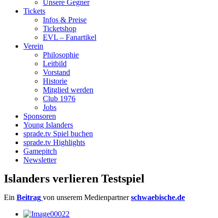
Unsere Gegner
Tickets
Infos & Preise
Ticketshop
EVL – Fanartikel
Verein
Philosophie
Leitbild
Vorstand
Historie
Mitglied werden
Club 1976
Jobs
Sponsoren
Young Islanders
sprade.tv Spiel buchen
sprade.tv Highlights
Gamepitch
Newsletter
Islanders verlieren Testspiel
Ein
Beitrag
von unserem Medienpartner
schwaebische.de