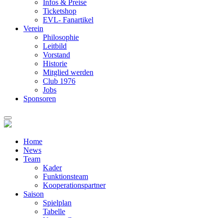
Infos & Preise
Ticketshop
EVL- Fanartikel
Verein
Philosophie
Leitbild
Vorstand
Historie
Mitglied werden
Club 1976
Jobs
Sponsoren
Home
News
Team
Kader
Funktionsteam
Kooperationspartner
Saison
Spielplan
Tabelle