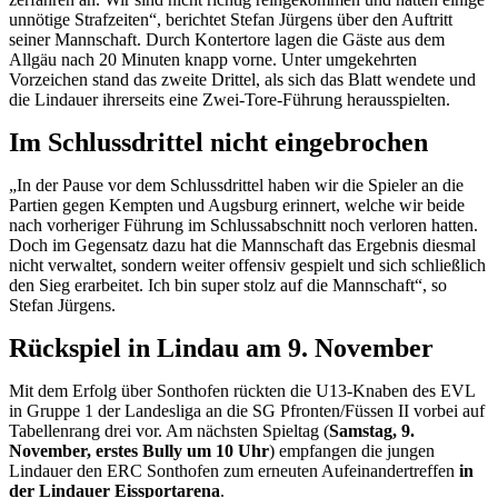
unnötige Strafzeiten“, berichtet Stefan Jürgens über den Auftritt
seiner Mannschaft. Durch Kontertore lagen die Gäste aus dem
Allgäu nach 20 Minuten knapp vorne. Unter umgekehrten
Vorzeichen stand das zweite Drittel, als sich das Blatt wendete und
die Lindauer ihrerseits eine Zwei-Tore-Führung herausspielten.
Im Schlussdrittel nicht eingebrochen
„In der Pause vor dem Schlussdrittel haben wir die Spieler an die
Partien gegen Kempten und Augsburg erinnert, welche wir beide
nach vorheriger Führung im Schlussabschnitt noch verloren hatten.
Doch im Gegensatz dazu hat die Mannschaft das Ergebnis diesmal
nicht verwaltet, sondern weiter offensiv gespielt und sich schließlich
den Sieg erarbeitet. Ich bin super stolz auf die Mannschaft“, so
Stefan Jürgens.
Rückspiel in Lindau am 9. November
Mit dem Erfolg über Sonthofen rückten die U13-Knaben des EVL
in Gruppe 1 der Landesliga an die SG Pfronten/Füssen II vorbei auf
Tabellenrang drei vor. Am nächsten Spieltag (
Samstag, 9.
November, erstes Bully um 10 Uhr
) empfangen die jungen
Lindauer den ERC Sonthofen zum erneuten Aufeinandertreffen
in
der Lindauer Eissportarena
.