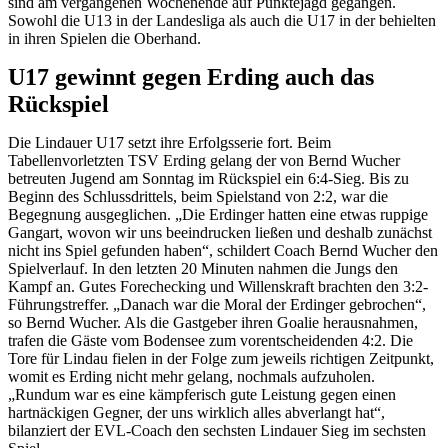
sind am vergangenen Wochenende auf Punktejagd gegangen.
Sowohl die U13 in der Landesliga als auch die U17 in der behielten
in ihren Spielen die Oberhand.
U17 gewinnt gegen Erding auch das
Rückspiel
Die Lindauer U17 setzt ihre Erfolgsserie fort. Beim
Tabellenvorletzten TSV Erding gelang der von Bernd Wucher
betreuten Jugend am Sonntag im Rückspiel ein 6:4-Sieg. Bis zu
Beginn des Schlussdrittels, beim Spielstand von 2:2, war die
Begegnung ausgeglichen. „Die Erdinger hatten eine etwas ruppige
Gangart, wovon wir uns beeindrucken ließen und deshalb zunächst
nicht ins Spiel gefunden haben“, schildert Coach Bernd Wucher den
Spielverlauf. In den letzten 20 Minuten nahmen die Jungs den
Kampf an. Gutes Forechecking und Willenskraft brachten den 3:2-
Führungstreffer. „Danach war die Moral der Erdinger gebrochen“,
so Bernd Wucher. Als die Gastgeber ihren Goalie herausnahmen,
trafen die Gäste vom Bodensee zum vorentscheidenden 4:2. Die
Tore für Lindau fielen in der Folge zum jeweils richtigen Zeitpunkt,
womit es Erding nicht mehr gelang, nochmals aufzuholen.
„Rundum war es eine kämpferisch gute Leistung gegen einen
hartnäckigen Gegner, der uns wirklich alles abverlangt hat“,
bilanziert der EVL-Coach den sechsten Lindauer Sieg im sechsten