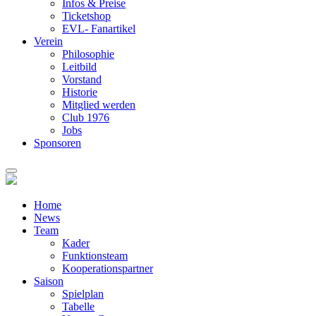
Infos & Preise
Ticketshop
EVL- Fanartikel
Verein
Philosophie
Leitbild
Vorstand
Historie
Mitglied werden
Club 1976
Jobs
Sponsoren
Home
News
Team
Kader
Funktionsteam
Kooperationspartner
Saison
Spielplan
Tabelle