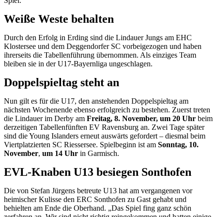
Spiel.
Weiße Weste behalten
Durch den Erfolg in Erding sind die Lindauer Jungs am EHC
Klostersee und dem Deggendorfer SC vorbeigezogen und haben
ihrerseits die Tabellenführung übernommen. Als einziges Team
bleiben sie in der U17-Bayernliga ungeschlagen.
Doppelspieltag steht an
Nun gilt es für die U17, den anstehenden Doppelspieltag am
nächsten Wochenende ebenso erfolgreich zu bestehen. Zuerst treten
die Lindauer im Derby am
Freitag, 8. November, um 20 Uhr
beim
derzeitigen Tabellenfünften EV Ravensburg an. Zwei Tage später
sind die Young Islanders erneut auswärts gefordert – diesmal beim
Viertplatzierten SC Riessersee. Spielbeginn ist am
Sonntag, 10.
November
,
um
14 Uhr
in Garmisch.
EVL-Knaben U13 besiegen Sonthofen
Die von Stefan Jürgens betreute U13 hat am vergangenen vor
heimischer Kulisse den ERC Sonthofen zu Gast gehabt und
behielten am Ende die Oberhand. „Das Spiel fing ganz schön
zerfahren an. Wir sind nicht richtig reingekommen und hatten einige