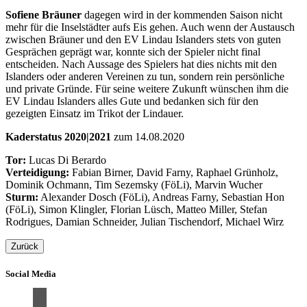
Sofiene Bräuner
dagegen wird in der kommenden Saison nicht
mehr für die Inselstädter aufs Eis gehen. Auch wenn der Austausch
zwischen Bräuner und den EV Lindau Islanders stets von guten
Gesprächen geprägt war, konnte sich der Spieler nicht final
entscheiden. Nach Aussage des Spielers hat dies nichts mit den
Islanders oder anderen Vereinen zu tun, sondern rein persönliche
und private Gründe. Für seine weitere Zukunft wünschen ihm die
EV Lindau Islanders alles Gute und bedanken sich für den
gezeigten Einsatz im Trikot der Lindauer.
Kaderstatus 2020|2021
zum 14.08.2020
Tor:
Lucas Di Berardo
Verteidigung:
Fabian Birner, David Farny, Raphael Grünholz,
Dominik Ochmann, Tim Sezemsky (FöLi), Marvin Wucher
Sturm:
Alexander Dosch (FöLi), Andreas Farny, Sebastian Hon
(FöLi), Simon Klingler, Florian Lüsch, Matteo Miller, Stefan
Rodrigues, Damian Schneider, Julian Tischendorf, Michael Wirz
Zurück
Social Media