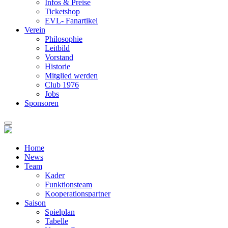
Infos & Preise
Ticketshop
EVL- Fanartikel
Verein
Philosophie
Leitbild
Vorstand
Historie
Mitglied werden
Club 1976
Jobs
Sponsoren
Home
News
Team
Kader
Funktionsteam
Kooperationspartner
Saison
Spielplan
Tabelle