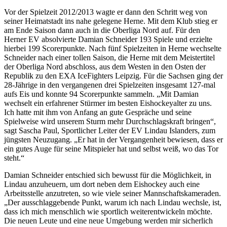
Vor der Spielzeit 2012/2013 wagte er dann den Schritt weg von
seiner Heimatstadt ins nahe gelegene Herne. Mit dem Klub stieg er
am Ende Saison dann auch in die Oberliga Nord auf. Für den
Herner EV absolvierte Damian Schneider 193 Spiele und erzielte
hierbei 199 Scorerpunkte. Nach fünf Spielzeiten in Herne wechselte
Schneider nach einer tollen Saison, die Herne mit dem Meistertitel
der Oberliga Nord abschloss, aus dem Westen in den Osten der
Republik zu den EXA IceFighters Leipzig. Für die Sachsen ging der
28-Jährige in den vergangenen drei Spielzeiten insgesamt 127-mal
aufs Eis und konnte 94 Scorerpunkte sammeln. „Mit Damian
wechselt ein erfahrener Stürmer im besten Eishockeyalter zu uns.
Ich hatte mit ihm von Anfang an gute Gespräche und seine
Spielweise wird unserem Sturm mehr Durchschlagskraft bringen“,
sagt Sascha Paul, Sportlicher Leiter der EV Lindau Islanders, zum
jüngsten Neuzugang. „Er hat in der Vergangenheit bewiesen, dass er
ein gutes Auge für seine Mitspieler hat und selbst weiß, wo das Tor
steht.“
Damian Schneider entschied sich bewusst für die Möglichkeit, in
Lindau anzuheuern, um dort neben dem Eishockey auch eine
Arbeitsstelle anzutreten, so wie viele seiner Mannschaftskameraden.
„Der ausschlaggebende Punkt, warum ich nach Lindau wechsle, ist,
dass ich mich menschlich wie sportlich weiterentwickeln möchte.
Die neuen Leute und eine neue Umgebung werden mir sicherlich