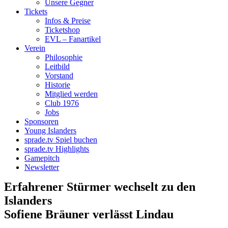
Unsere Gegner
Tickets
Infos & Preise
Ticketshop
EVL – Fanartikel
Verein
Philosophie
Leitbild
Vorstand
Historie
Mitglied werden
Club 1976
Jobs
Sponsoren
Young Islanders
sprade.tv Spiel buchen
sprade.tv Highlights
Gamepitch
Newsletter
Erfahrener Stürmer wechselt zu den
Islanders
Sofiene Bräuner verlässt Lindau