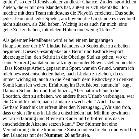
guttun“, so der Offensivspieler zu dieser Chance. Zu den sportlichen
Zielen, die er mit den Islanders hat, äußert er sich ebenfalls: „Ich
möchte mit dem Team mindestens die Playoffs erreichen. Das sollte
jedes Team und jeder Spieler, auch wenn die Umstände es eventuell
nicht zulassen, als Ziel haben. Wichtig ist es auch für mich, eine
geile Zeit zu haben, mit vielen Höhen und wenig Tiefen.“
Als gelernter Metallbauer wird er bei einem langjährigen
Hauptsponsor der EV Lindau Islanders ab September zu arbeiten
beginnen. Dieses Gesamtpaket aus Beruf und Eishockeysport
überzeugte ihn, den Schritt in die Oberliga Süd zu gehen, wo er
seine Scorer-Qualitäten nur allzu gerne unter Beweis stellen möchte.
„Das Konzept Arbeit, gepaart mit Sport, war ein Grund, warum ich
mich bewusst entschieden habe, nach Lindau zu ziehen, da es
immer wichtig ist, auch an die Zeit nach dem Eishockey zu denken.
Somit kann ich weitere Erfahrung im Berufsleben sammeln“, sagt
Damian Schneider und fügt hinzu: „Aber natürlich auch die
Location, dort zu arbeiten, wo andere ihren Urlaub verbringen, war
ein Grund für mich, nach Lindau zu wechseln.“ Auch Trainer
Gerhard Puschnik ist erfreut über den Neuzugang, „Wir sind froh,
dass er sich für uns in Lindau entschieden hat. Mit ihm gewinnen
wir an Erfahrung und Breite im Kader und erhoffen uns das er
entscheidende Akzente setzen kann.“ Der Stürmer hat eine
Vereinbarung für die kommende Saison unterschrieben und wird bei
den Islanders mit der
Nummer 20
auflaufen.