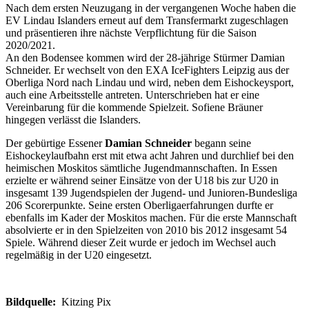
Nach dem ersten Neuzugang in der vergangenen Woche haben die
EV Lindau Islanders erneut auf dem Transfermarkt zugeschlagen
und präsentieren ihre nächste Verpflichtung für die Saison
2020/2021.
An den Bodensee kommen wird der 28-jährige Stürmer Damian
Schneider. Er wechselt von den EXA IceFighters Leipzig aus der
Oberliga Nord nach Lindau und wird, neben dem Eishockeysport,
auch eine Arbeitsstelle antreten. Unterschrieben hat er eine
Vereinbarung für die kommende Spielzeit. Sofiene Bräuner
hingegen verlässt die Islanders.
Der gebürtige Essener
Damian Schneider
begann seine
Eishockeylaufbahn erst mit etwa acht Jahren und durchlief bei den
heimischen Moskitos sämtliche Jugendmannschaften. In Essen
erzielte er während seiner Einsätze von der U18 bis zur U20 in
insgesamt 139 Jugendspielen der Jugend- und Junioren-Bundesliga
206 Scorerpunkte. Seine ersten Oberligaerfahrungen durfte er
ebenfalls im Kader der Moskitos machen. Für die erste Mannschaft
absolvierte er in den Spielzeiten von 2010 bis 2012 insgesamt 54
Spiele. Während dieser Zeit wurde er jedoch im Wechsel auch
regelmäßig in der U20 eingesetzt.
Bildquelle:
Kitzing Pix