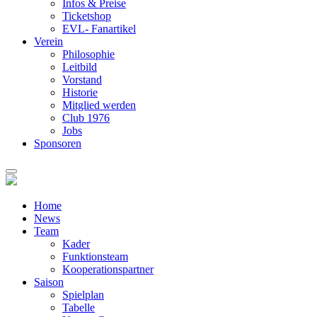
Infos & Preise
Ticketshop
EVL- Fanartikel
Verein
Philosophie
Leitbild
Vorstand
Historie
Mitglied werden
Club 1976
Jobs
Sponsoren
Home
News
Team
Kader
Funktionsteam
Kooperationspartner
Saison
Spielplan
Tabelle