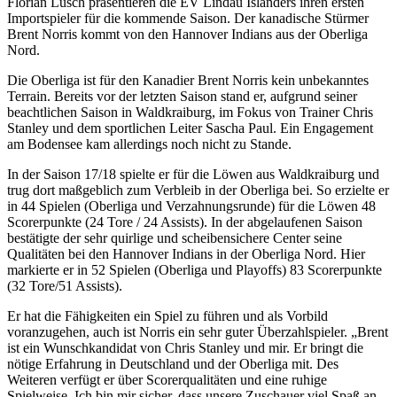
Florian Lüsch präsentieren die EV Lindau Islanders ihren ersten
Importspieler für die kommende Saison. Der kanadische Stürmer
Brent Norris kommt von den Hannover Indians aus der Oberliga
Nord.
Die Oberliga ist für den Kanadier Brent Norris kein unbekanntes
Terrain. Bereits vor der letzten Saison stand er, aufgrund seiner
beachtlichen Saison in Waldkraiburg, im Fokus von Trainer Chris
Stanley und dem sportlichen Leiter Sascha Paul. Ein Engagement
am Bodensee kam allerdings noch nicht zu Stande.
In der Saison 17/18 spielte er für die Löwen aus Waldkraiburg und
trug dort maßgeblich zum Verbleib in der Oberliga bei. So erzielte er
in 44 Spielen (Oberliga und Verzahnungsrunde) für die Löwen 48
Scorerpunkte (24 Tore / 24 Assists). In der abgelaufenen Saison
bestätigte der sehr quirlige und scheibensichere Center seine
Qualitäten bei den Hannover Indians in der Oberliga Nord. Hier
markierte er in 52 Spielen (Oberliga und Playoffs) 83 Scorerpunkte
(32 Tore/51 Assists).
Er hat die Fähigkeiten ein Spiel zu führen und als Vorbild
voranzugehen, auch ist Norris ein sehr guter Überzahlspieler. „Brent
ist ein Wunschkandidat von Chris Stanley und mir. Er bringt die
nötige Erfahrung in Deutschland und der Oberliga mit. Des
Weiteren verfügt er über Scorerqualitäten und eine ruhige
Spielweise. Ich bin mir sicher, dass unsere Zuschauer viel Spaß an