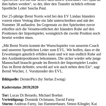
ihm haben werden“, so der, über den Transfer sichtlich erfreute
Sportliche Leiter Sascha Paul.
Der 25-jährige Brent Norris wird bei den EV Lindau Islanders
vorerst einen Vertrag über ein Jahr unterschreiben und mit der
Nummer 38 auflaufen. Im Gegensatz zu den Spielzeiten zuvor
erhoffen sich die Verantwortlichen der Islanders Ruhe auf den
Positionen der Importspieler, wenngleich die zweite Position noch
besetzt werden muss.
„Mit Brent Norris kommt der Wunschspieler von unserem Coach
und unserem Sportlichen Leiter zum EVL. Wir hoffen, dass er die
Erwartungen gänzlich erfüllen kann und wir nun endlich Ruhe auf
den Ausländerpositionen bekommen. Die sicher wieder sehr junge
Mannschaft braucht gerade im Bereich der Importspieler Leader.
Das ist Brent definitiv, sowohl auf wie auch neben dem Eis“, sagt
Bernd Wucher, 1. Vorsitzender des EVL.
Bildquelle:
DeisterPics (by Stefan Zwing)
Kaderstatus 2019|2020
Tor:
Lucas Di Berardo, Michael Boehm
Verteidigung:
Dominik Ochmann, David Farny
Sturm:
Andreas Farny, Jan Hammerbauer, Simon Klingler, Kai